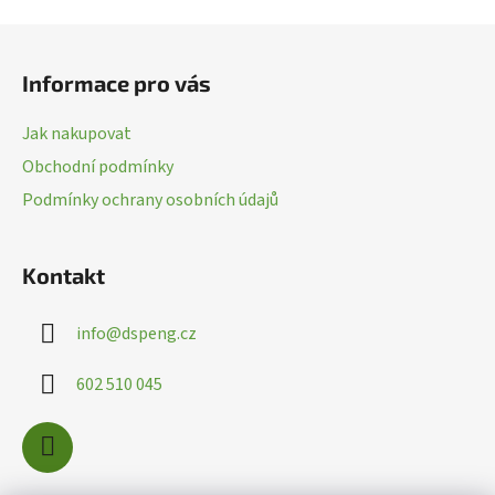
r
Z
v
k
á
Informace pro vás
y
p
v
a
ý
Jak nakupovat
t
p
Obchodní podmínky
í
i
Podmínky ochrany osobních údajů
s
u
Kontakt
info
@
dspeng.cz
602 510 045