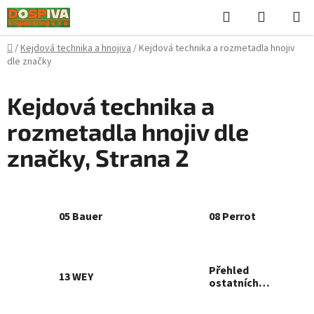
Přejít
Hledat
NÁKUPN
na
KOŠÍK
obsah
Domů
/
Kejdová technika a hnojiva
/
Kejdová technika a rozmetadla hnojiv
dle značky
Kejdová technika a
rozmetadla hnojiv dle
značky
, Strana 2
05 Bauer
08 Perrot
Přehled
13 WEY
ostatních
náhradních dílů
Make / Model