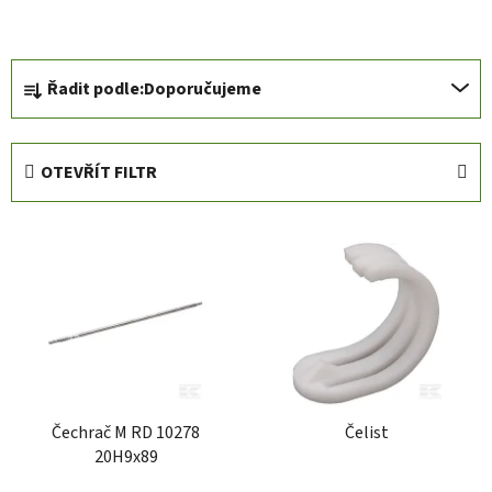
Ř
Řadit podle:
Doporučujeme
a
z
e
OTEVŘÍT FILTR
n
í
V
p
ý
r
p
o
i
d
s
u
p
k
r
t
Čechrač M RD 10278
Čelist
o
ů
20H9x89
d