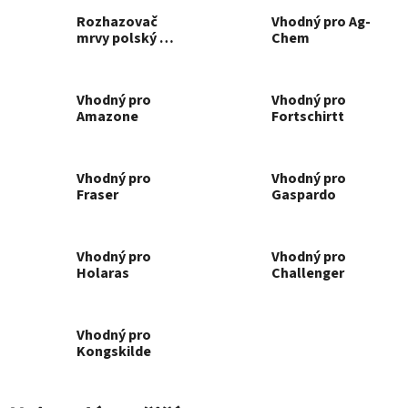
Rozhazovač
Vhodný pro Ag-
mrvy polský s
Chem
jednou osou a
se dvěmi osami
Vhodný pro
Vhodný pro
Amazone
Fortschirtt
Vhodný pro
Vhodný pro
Fraser
Gaspardo
Vhodný pro
Vhodný pro
Holaras
Challenger
Vhodný pro
Kongskilde