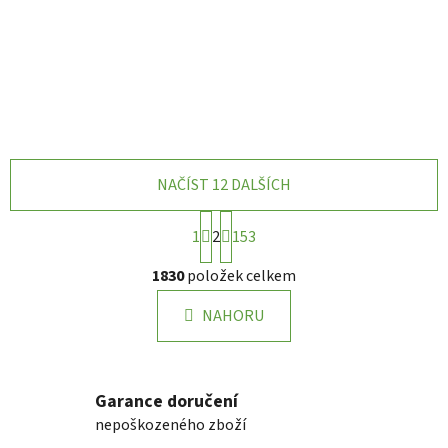
NAČÍST 12 DALŠÍCH
S
1
2
153
t
r
O
1830
položek celkem
á
v
n
l
k
NAHORU
á
o
d
v
a
á
n
c
Garance doručení
í
í
nepoškozeného zboží
p