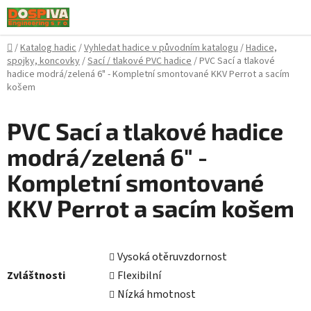
Přejít
na
obsah
Domů
/
Katalog hadic
/
Vyhledat hadice v původním katalogu
/
Hadice,
spojky, koncovky
/
Sací / tlakové PVC hadice
/
PVC Sací a tlakové
hadice modrá/zelená 6" - Kompletní smontované KKV Perrot a sacím
košem
PVC Sací a tlakové hadice
modrá/zelená 6" -
Kompletní smontované
KKV Perrot a sacím košem
Vysoká otěruvzdornost
Zvláštnosti
Flexibilní
Nízká hmotnost