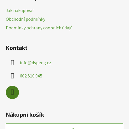
p
r
a
v
Jak nakupovat
k
t
Obchodní podmínky
y
í
v
Podmínky ochrany osobních údajů
ý
p
i
Kontakt
s
u
info
@
dspeng.cz
602 510 045
Nákupní košík