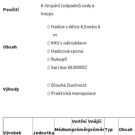
K čerpání (odpadní) vody a
Použití
hnojiv
Hadice v délce 4,5nebo 6
m
KKV s nátrubkem
Obsah
Hadicová spona
Rukojeť
Sací kus 6630000Z
Dlouhá životnost
Výhody
Praktická manipulace
Vnitřní
Vnější
Médium
průměr
průměr
Typ
Obsah
Výrobek
Jednotka