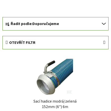
Ř
Řadit podle:
Doporučujeme
a
z
e
OTEVŘÍT FILTR
n
í
V
p
ý
r
p
o
i
d
s
u
p
k
r
t
Sací hadice modrá/zelená
o
ů
152mm (6") 6m
d