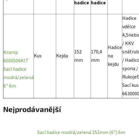
hadice
hadice
Hadice
vdélce
4,5nebo
/ KKV
Hadice
152
170,4
snátru
Kramp
Kus
Kejda
na
mm
mm
/ Hadic
6000506KIT
kejdu
spona /
Sací hadice
Rukojeť
modrá/zelená
Sací kus
6" 6m
663000
Nejprodávanější
Sací hadice modrá/zelená 152mm (6") 6m