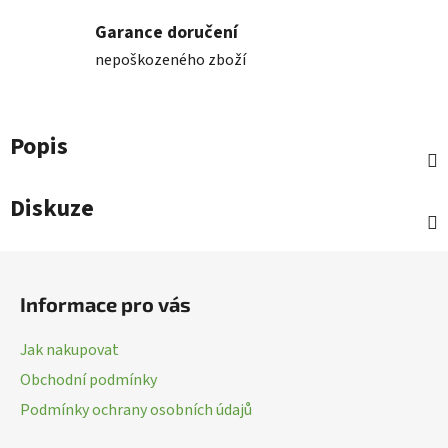
Garance doručení
nepoškozeného zboží
Popis
Diskuze
Z
á
Informace pro vás
p
a
Jak nakupovat
t
Obchodní podmínky
í
Podmínky ochrany osobních údajů