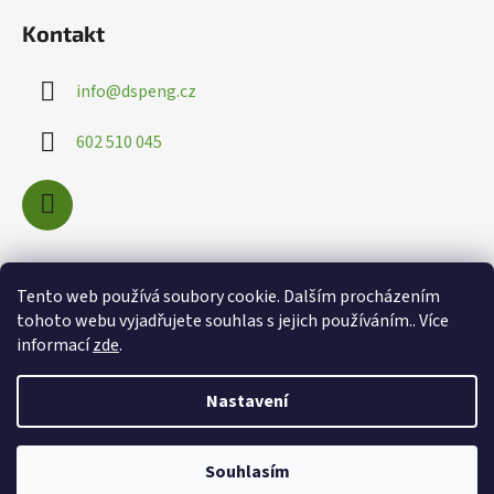
Kontakt
info
@
dspeng.cz
602 510 045
Nákupní košík
Tento web používá soubory cookie. Dalším procházením
tohoto webu vyjadřujete souhlas s jejich používáním.. Více
informací
zde
.
0
KS /
0 KČ
Nastavení
Souhlasím
Vytvořil Shoptet