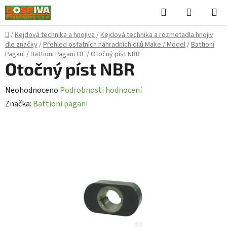
Přejít
Hledat
NÁKUPN
na
KOŠÍK
obsah
Domů
/
Kejdová technika a hnojiva
/
Kejdová technika a rozmetadla hnojiv
dle značky
/
Přehled ostatních náhradních dílů Make / Model
/
Battioni
Pagani
/
Battioni Pagani OE
/
Otočný píst NBR
Otočný píst NBR
Průměrné
Neohodnoceno
Podrobnosti hodnocení
hodnocení
Značka:
Battioni pagani
produktu
je
0,0
z
5
hvězdiček.