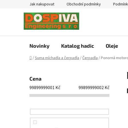
Přejít
Jak nakupovat
Obchodní podmínky
Podmínk
na
obsah
Novinky
Katalog hadic
Oleje
Domů
/
Suma míchadla a čerpadla
/
Čerpadla
/
Ponorná motor
P
o
Cena
s
99899999001
Kč
99899999002
Kč
t
r
a
n
n
í