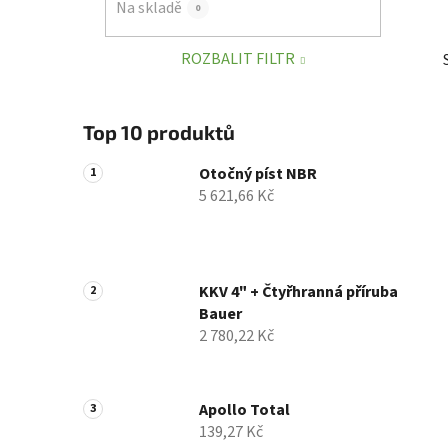
Na skladě
0
p
a
ROZBALIT FILTR
n
e
l
Top 10 produktů
Otočný píst NBR
5 621,66 Kč
KKV 4" + Čtyřhranná příruba
Bauer
2 780,22 Kč
Apollo Total
139,27 Kč