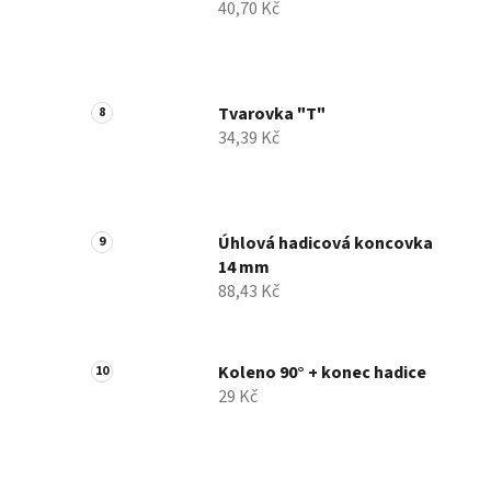
40,70 Kč
Tvarovka "T"
34,39 Kč
Úhlová hadicová koncovka
14 mm
88,43 Kč
Koleno 90° + konec hadice
29 Kč