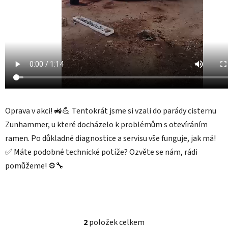
Oprava v akci! 🚜💪 Tentokrát jsme si vzali do parády cisternu
Zunhammer, u které docházelo k problémům s otevíráním
ramen. Po důkladné diagnostice a servisu vše funguje, jak má!
✅ Máte podobné technické potíže? Ozvěte se nám, rádi
pomůžeme! ⚙️🔧
2
položek celkem
O