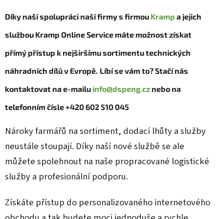
Díky naší spolupráci naší firmy s firmou
Kramp
a jejich
službou Kramp Online Service máte možnost získat
přímý přístup k nejširšímu sortimentu technických
náhradních dílů v Evropě.
Líbí se vám to? Stačí nás
kontaktovat na e-mailu
info@dspeng.cz
nebo na
telefonním čísle +420 602 510 045
Nároky farmářů na sortiment, dodací lhůty a služby
neustále stoupají. Díky naší nové službě se ale
můžete spolehnout na naše propracované logistické
služby a profesionální podporu.
Získáte přístup do personalizovaného internetového
obchodu a tak budete moci jednoduše a rychle