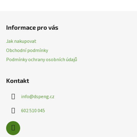
v
l
Z
á
á
d
Informace pro vás
p
a
a
c
Jak nakupovat
t
í
Obchodní podmínky
í
p
Podmínky ochrany osobních údajů
r
v
k
Kontakt
y
v
ý
info
@
dspeng.cz
p
i
602 510 045
s
u