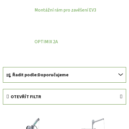
Montážní rám pro zavěšení EV3
OPTIMIX 2A
Ř
Řadit podle:
Doporučujeme
a
z
e
OTEVŘÍT FILTR
n
í
V
p
ý
r