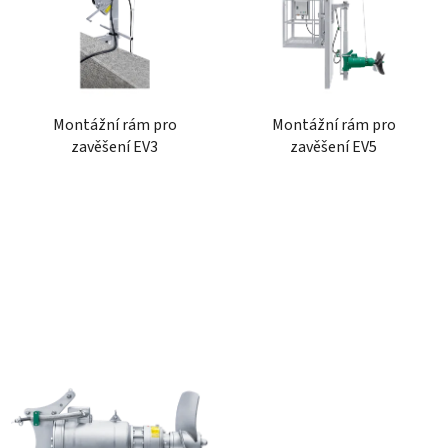
p
o
i
d
s
u
p
k
r
t
Montážní rám pro
Montážní rám pro
o
ů
zavěšení EV3
zavěšení EV5
d
u
k
t
ů