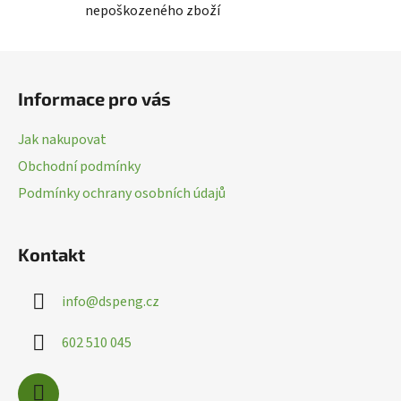
í
nepoškozeného zboží
p
r
Z
v
k
á
Informace pro vás
y
p
v
a
ý
Jak nakupovat
t
p
Obchodní podmínky
í
i
Podmínky ochrany osobních údajů
s
u
Kontakt
info
@
dspeng.cz
602 510 045