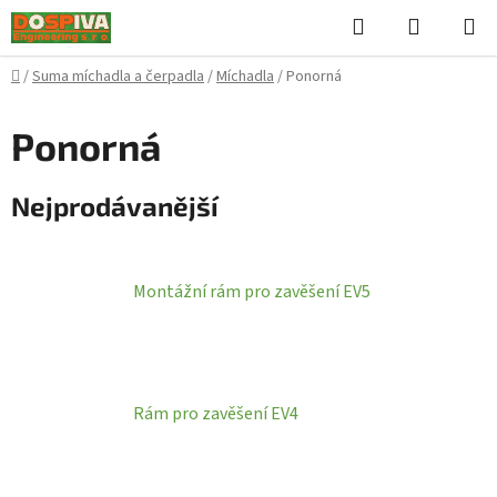
Přejít
Hledat
NÁKUPN
na
KOŠÍK
obsah
Domů
/
Suma míchadla a čerpadla
/
Míchadla
/
Ponorná
Ponorná
Nejprodávanější
Montážní rám pro zavěšení EV5
Rám pro zavěšení EV4