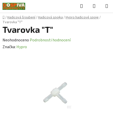
Přejít
Hledat
NÁKUPN
na
KOŠÍK
obsah
Domů
/
Hadicová šroubení
/
Hadicová spojka
/
Hypro hadicové spoje
/
Tvarovka "T"
Tvarovka "T"
Průměrné
Neohodnoceno
Podrobnosti hodnocení
hodnocení
Značka:
Hypro
produktu
je
0,0
z
5
hvězdiček.