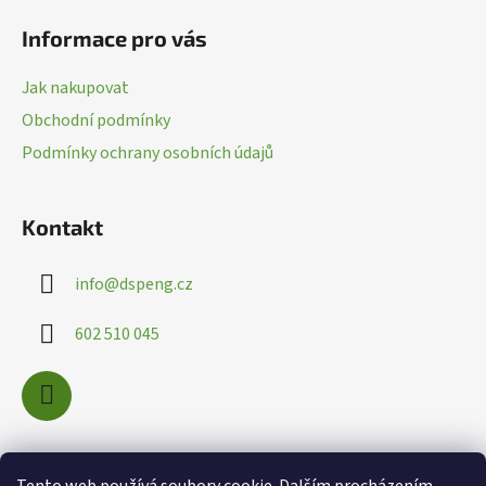
á
Informace pro vás
p
a
Jak nakupovat
t
Obchodní podmínky
í
Podmínky ochrany osobních údajů
Kontakt
info
@
dspeng.cz
602 510 045
Nákupní košík