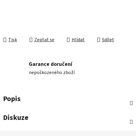
Tisk
Zeptat se
Hlídat
Sdílet
Garance doručení
nepoškozeného zboží
Popis
Diskuze
Z