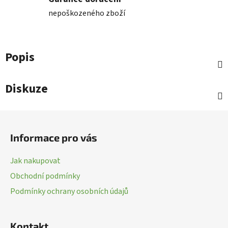
nepoškozeného zboží
Popis
Diskuze
Z
á
Informace pro vás
p
a
Jak nakupovat
t
Obchodní podmínky
í
Podmínky ochrany osobních údajů
Kontakt