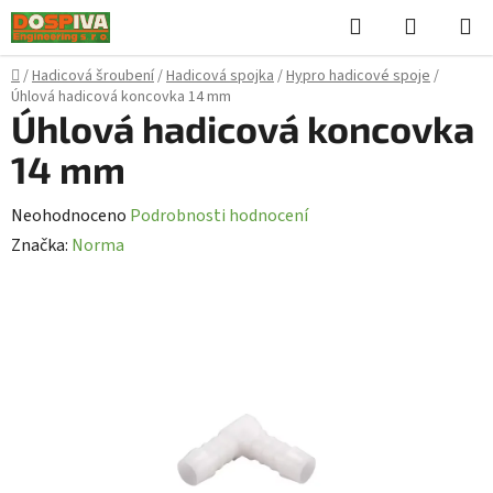
Přejít
Hledat
NÁKUPN
na
KOŠÍK
obsah
Domů
/
Hadicová šroubení
/
Hadicová spojka
/
Hypro hadicové spoje
/
Úhlová hadicová koncovka 14 mm
Úhlová hadicová koncovka
14 mm
Průměrné
Neohodnoceno
Podrobnosti hodnocení
hodnocení
Značka:
Norma
produktu
je
0,0
z
5
hvězdiček.