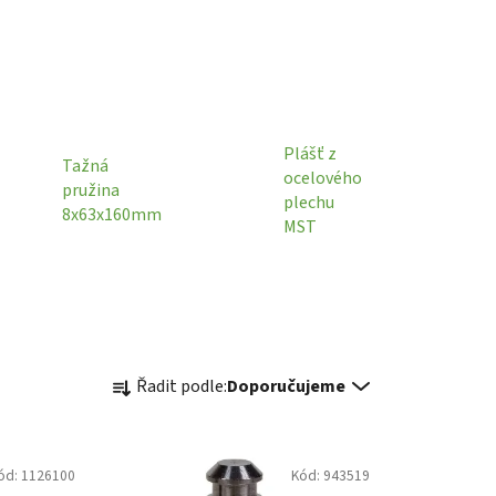
Plášť z
Tažná
ocelového
pružina
plechu
8x63x160mm
MST
Ř
Řadit podle:
Doporučujeme
a
z
e
ód:
1126100
Kód:
943519
n