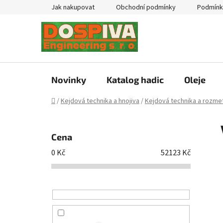
Přejít
Jak nakupovat
Obchodní podmínky
Podmínk
na
obsah
Novinky
Katalog hadic
Oleje
Domů
/
Kejdová technika a hnojiva
/
Kejdová technika a rozmet
P
o
Cena
s
0
Kč
52123
Kč
t
r
a
n
n
í