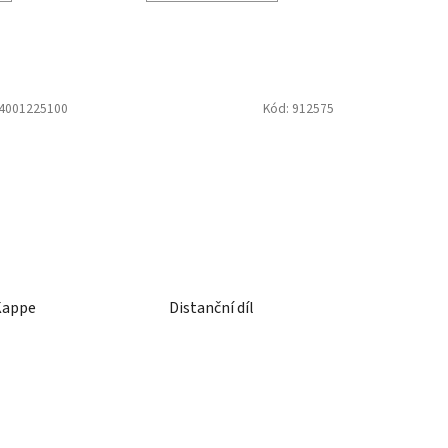
4001225100
Kód:
912575
Kappe
Distanční díl