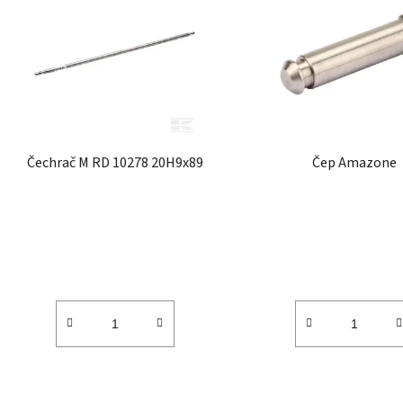
p
i
s
p
r
o
d
Čechrač M RD 10278 20H9x89
Čep Amazone
u
k
t
ů