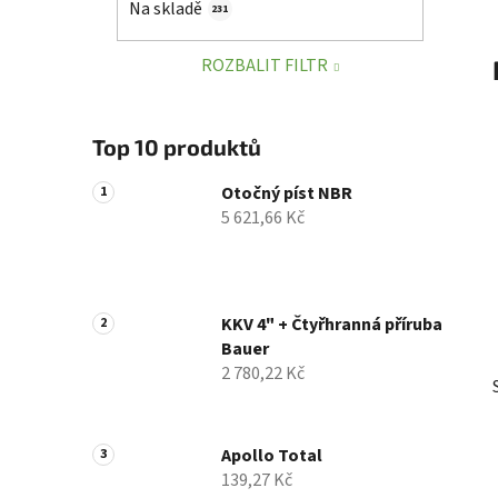
Na skladě
231
p
a
ROZBALIT FILTR
n
e
l
Top 10 produktů
Otočný píst NBR
5 621,66 Kč
KKV 4" + Čtyřhranná příruba
Bauer
2 780,22 Kč
Apollo Total
139,27 Kč