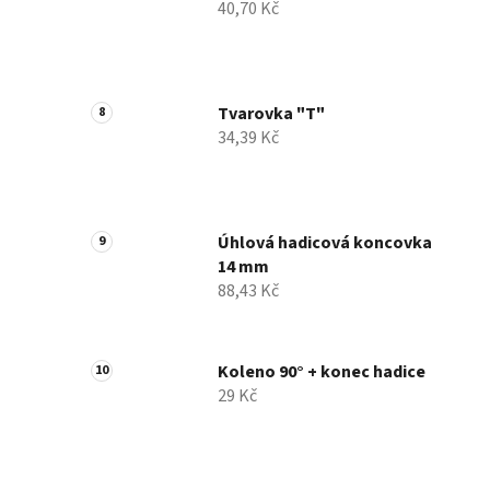
40,70 Kč
Tvarovka "T"
34,39 Kč
Úhlová hadicová koncovka
14 mm
88,43 Kč
Koleno 90° + konec hadice
29 Kč