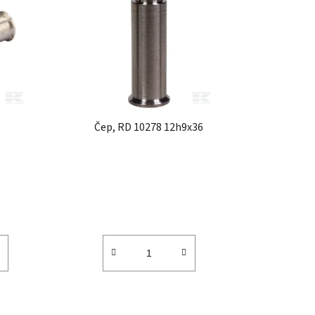
í
p
r
o
d
u
k
Čep, RD 10278 12h9x36
t
ů