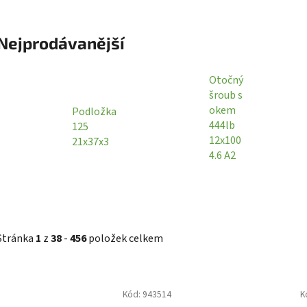
Nejprodávanější
Otočný
šroub s
okem
Podložka
444lb
125
12x100
21x37x3
4.6 A2
Stránka
1
z
38
-
456
položek celkem
V
Kód:
943514
K
ý