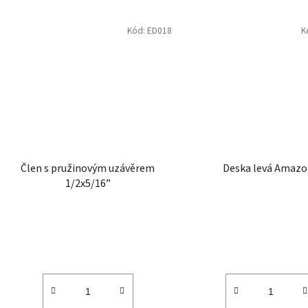
Kód:
ED018
K
Člen s pružinovým uzávěrem
Deska levá Amaz
1/2x5/16”