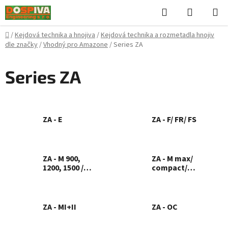
Přejít
Hledat
NÁKUPN
na
KOŠÍK
obsah
Domů
/
Kejdová technika a hnojiva
/
Kejdová technika a rozmetadla hnojiv
dle značky
/
Vhodný pro Amazone
/
Series ZA
Series ZA
ZA - E
ZA - F/ FR/ FS
ZA - M 900,
ZA - M max/
1200, 1500 /
compact/
profis, Hydro
premiS/ noviS/
maxiS/ profiS
ZA - MI+II
ZA - OC