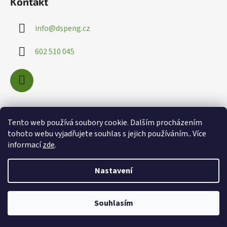
Kontakt
info
@
dspeng.cz
602 510 045
Nákupní košík
Tento web používá soubory cookie. Dalším procházením
tohoto webu vyjadřujete souhlas s jejich používáním.. Více
informací
zde
.
0
KS /
0 KČ
Nastavení
Souhlasím
Vytvořil Shoptet
Copyright 2026
info@dspeng.cz
. Všechna práva vyhrazena.