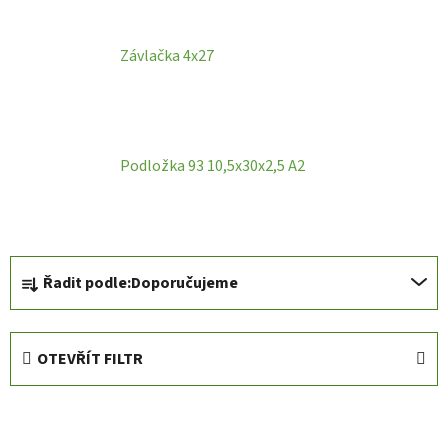
Závlačka 4x27
Podložka 93 10,5x30x2,5 A2
Ř
Řadit podle:
Doporučujeme
a
z
e
OTEVŘÍT FILTR
n
í
V
p
ý