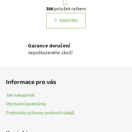
r
O
386
položek celkem
á
v
n
l
k
NAHORU
á
o
d
v
a
á
n
c
Garance doručení
í
í
nepoškozeného zboží
p
r
Z
v
k
á
Informace pro vás
y
p
v
a
ý
Jak nakupovat
t
p
Obchodní podmínky
í
i
Podmínky ochrany osobních údajů
s
u