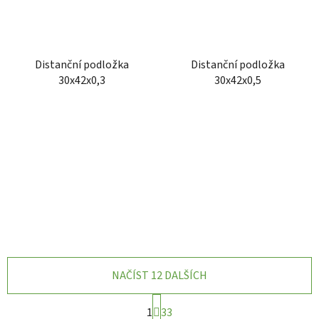
Distanční podložka
Distanční podložka
30x42x0,3
30x42x0,5
NAČÍST 12 DALŠÍCH
S
1
33
t