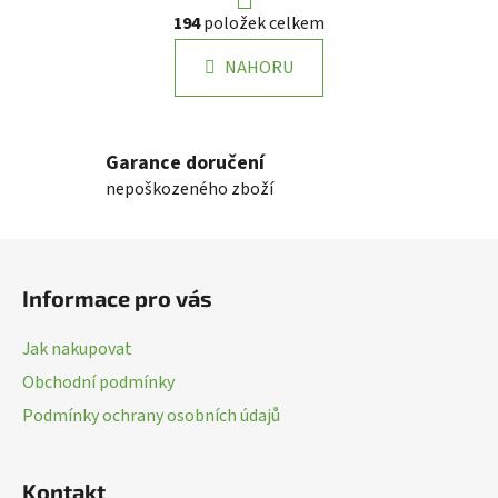
r
O
194
položek celkem
á
v
n
l
k
NAHORU
á
o
d
v
a
á
n
c
Garance doručení
í
í
nepoškozeného zboží
p
r
Z
v
k
á
Informace pro vás
y
p
v
a
ý
Jak nakupovat
t
p
Obchodní podmínky
í
i
Podmínky ochrany osobních údajů
s
u
Kontakt