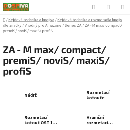
Přejít
Hledat
NÁKUPN
na
KOŠÍK
obsah
Domů
/
Kejdová technika a hnojiva
/
Kejdová technika a rozmetadla hnojiv
dle značky
/
Vhodný pro Amazone
/
Series ZA
/
ZA - M max/ compact/
premiS/ noviS/ maxiS/ profiS
ZA - M max/ compact/
premiS/ noviS/ maxiS/
profiS
Rozmetací
Nádrž
kotouče
Rozmetací
Hraniční
kotouč OST 10
rozmetací
- 24
kotouče TS 5 -