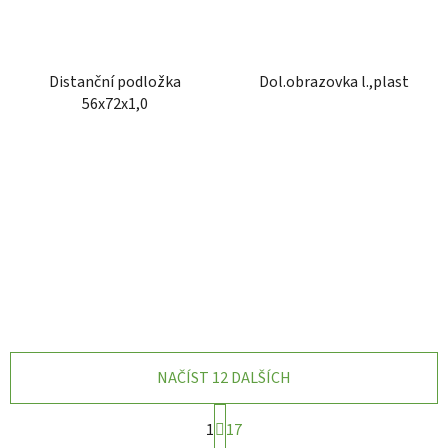
Distanční podložka
Dol.obrazovka l.,plast
56x72x1,0
NAČÍST 12 DALŠÍCH
S
1
17
t