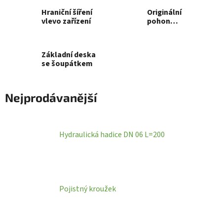
Hraniční šíření
Originální
vlevo zařízení
pohon
Amazone ZA-M
premiS / maxiS
/ profiS
Základní deska
se šoupátkem
Nejprodávanější
Hydraulická hadice DN 06 L=200
Pojistný kroužek