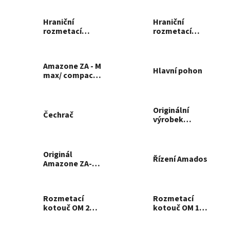
9
Hraniční
Hraniční
rozmetací
rozmetací
kotouče TS 10 -
kotouč TS 4
14 / 15 - 18
Amazone ZA - M
Hlavní pohon
max/ compact/
premiS/ noviS/
maxiS/ profiS
Originální
Čechrač
výrobek
Amazone ZA-M
premiS / noviS /
maxiS / profiS –
Originál
nástavec
Řízení Amados
Amazone ZA-M
nádrže S500
premiS / noviS /
maxiS / profiS -
podvozek
Rozmetací
Rozmetací
mechanický
kotouč OM 24-
kotouč OM 18-
36, s povlakem
24