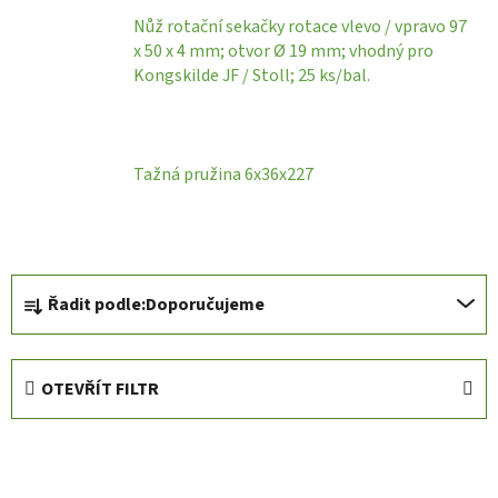
Nůž rotační sekačky rotace vlevo / vpravo 97
x 50 x 4 mm; otvor Ø 19 mm; vhodný pro
Kongskilde JF / Stoll; 25 ks/bal.
Tažná pružina 6x36x227
Ř
Řadit podle:
Doporučujeme
a
z
e
OTEVŘÍT FILTR
n
í
V
p
ý
r