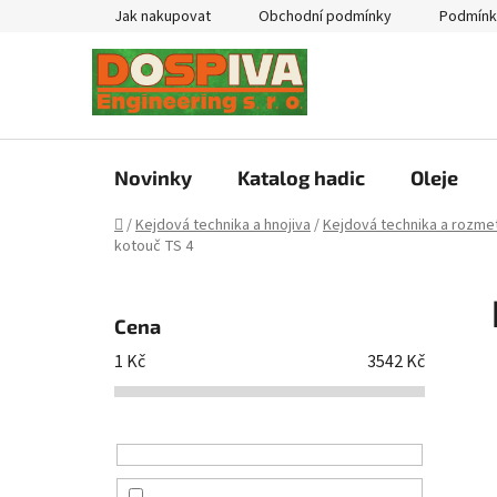
Přejít
Jak nakupovat
Obchodní podmínky
Podmínk
na
obsah
Novinky
Katalog hadic
Oleje
Domů
/
Kejdová technika a hnojiva
/
Kejdová technika a rozmet
kotouč TS 4
P
o
Cena
s
1
Kč
3542
Kč
t
r
a
n
n