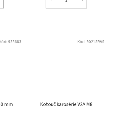
Kód:
933683
Kód:
90218RVS
300 mm
Kotouč karosérie V2A M8