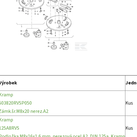
Výrobek
Jedn
Kramp
603820RVSP050
Kus
Zámk.šr.M8x20 nerez.A2
Kramp
125A8RVS
Kus
Podložka M8x16x1,6 mm, nerezová ocel A2, DIN 125a, Kramp