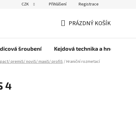
CZK
Přihlášení
Registrace
PRÁZDNÝ KOŠÍK
NÁKUPNÍ
KOŠÍK
dicová šroubení
Kejdová technika a hnojiva
pact/ premiS/ noviS/ maxiS/ profiS
/
Hraniční rozmetací
S 4