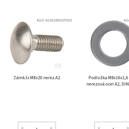
V
Kód:
603820RVSP050
Kó
ý
p
i
s
p
r
o
d
Zámk.šr.M8x20 nerez.A2
Podložka M8x16x1,
u
nerezová ocel A2, DIN
k
Kramp
t
ů