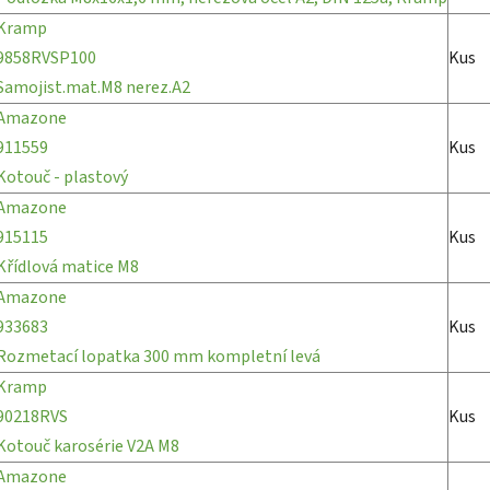
Kramp
9858RVSP100
Kus
Samojist.mat.M8 nerez.A2
Amazone
911559
Kus
Kotouč - plastový
Amazone
915115
Kus
Křídlová matice M8
Amazone
933683
Kus
Rozmetací lopatka 300 mm kompletní levá
Kramp
90218RVS
Kus
Kotouč karosérie V2A M8
Amazone