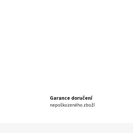
Garance doručení
nepoškozeného zboží
Z