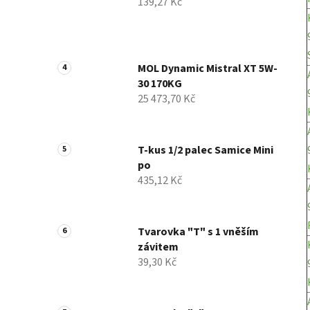
139,27 Kč
MOL Dynamic Mistral XT 5W-
30 170KG
25 473,70 Kč
T-kus 1/2 palec Samice Mini
po
435,12 Kč
Tvarovka "T" s 1 vněším
závitem
39,30 Kč