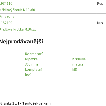
1934110
Kus
Křídlový šroub M10x60
Amazone
1152100
Kus
Křídlová krytka M10x20
Nejprodávanější
Rozmetací
lopatka
Křídlová
300 mm
matice
kompletní
M8
levá
Stránka
1
z
1
-
8
položek celkem