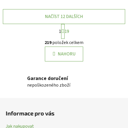
NAČÍST 12 DALŠÍCH
S
1
19
t
r
O
219
položek celkem
á
v
n
l
k
NAHORU
á
o
d
v
a
á
n
c
Garance doručení
í
í
nepoškozeného zboží
p
r
Z
v
k
á
Informace pro vás
y
p
v
a
ý
Jak nakupovat