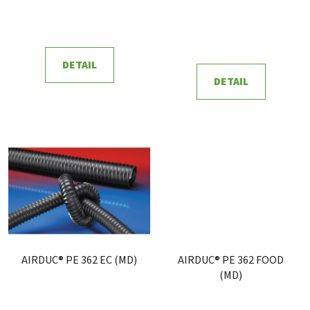
k
t
ů
DETAIL
DETAIL
AIRDUC® PE 362 EC (MD)
AIRDUC® PE 362 FOOD
(MD)