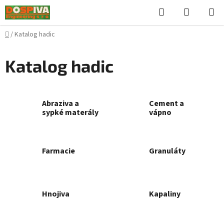
Přejít
Hledat
NÁKUPN
na
KOŠÍK
obsah
Domů
/
Katalog hadic
Katalog hadic
Abraziva a
Cement a
sypké materály
vápno
Farmacie
Granuláty
Hnojiva
Kapaliny