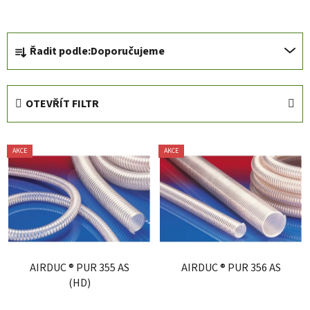
Ř
Řadit podle:
Doporučujeme
a
z
e
OTEVŘÍT FILTR
n
í
V
p
AKCE
AKCE
ý
r
p
o
i
d
s
u
p
k
r
t
AIRDUC ® PUR 355 AS
AIRDUC ® PUR 356 AS
o
ů
(HD)
d
u