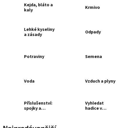
Kejda, bláto a
Krmivo
kaly
Lehké kyseliny
Odpady
a zásady
Potraviny
Semena
Voda
Vzduch a plyny
Příslušenství:
Vyhledat
spojky a
hadice v
koncovky
původním
katalogu
Nejprodávanější