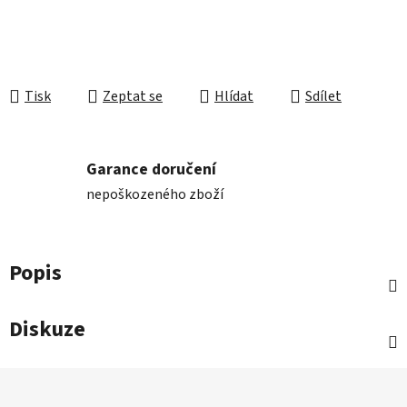
Tisk
Zeptat se
Hlídat
Sdílet
Garance doručení
nepoškozeného zboží
Popis
Diskuze
Z
á