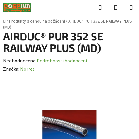
Přejít
Hledat
NÁKUPN
na
KOŠÍK
obsah
Domů
/
Produkty s cenou na požádání
/
AIRDUC® PUR 352 SE RAILWAY PLUS
(MD)
AIRDUC® PUR 352 SE
RAILWAY PLUS (MD)
Průměrné
Neohodnoceno
Podrobnosti hodnocení
hodnocení
Značka:
Norres
produktu
je
0,0
z
5
hvězdiček.