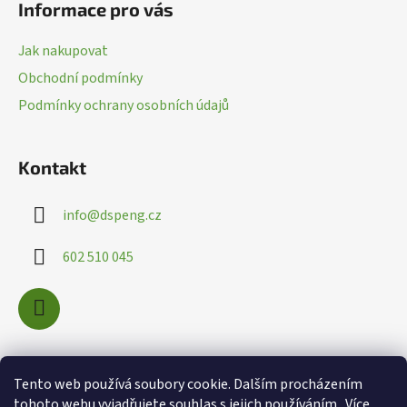
Informace pro vás
p
a
Jak nakupovat
t
Obchodní podmínky
í
Podmínky ochrany osobních údajů
Kontakt
info
@
dspeng.cz
602 510 045
Nákupní košík
Tento web používá soubory cookie. Dalším procházením
tohoto webu vyjadřujete souhlas s jejich používáním.. Více