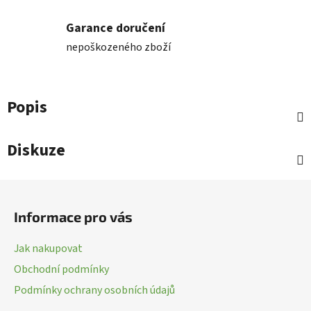
Garance doručení
nepoškozeného zboží
Popis
Diskuze
Z
á
Informace pro vás
p
a
Jak nakupovat
t
Obchodní podmínky
í
Podmínky ochrany osobních údajů