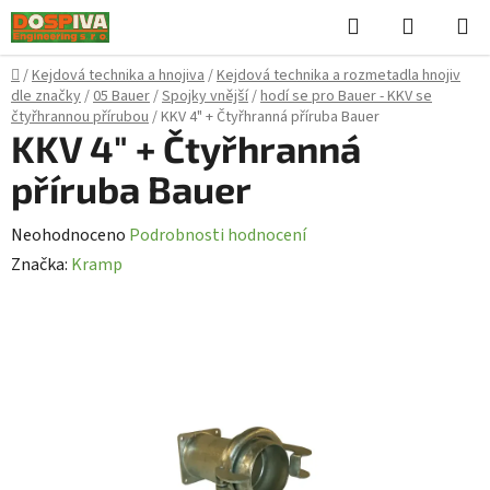
Přejít
Hledat
NÁKUPN
na
KOŠÍK
obsah
Domů
/
Kejdová technika a hnojiva
/
Kejdová technika a rozmetadla hnojiv
dle značky
/
05 Bauer
/
Spojky vnější
/
hodí se pro Bauer - KKV se
čtyřhrannou přírubou
/
KKV 4" + Čtyřhranná příruba Bauer
KKV 4" + Čtyřhranná
příruba Bauer
Průměrné
Neohodnoceno
Podrobnosti hodnocení
hodnocení
Značka:
Kramp
produktu
je
0,0
z
5
hvězdiček.