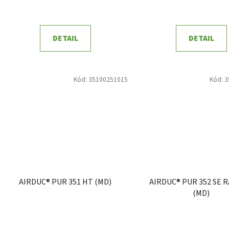
DETAIL
DETAIL
Kód:
35100251015
Kód:
3
AIRDUC® PUR 351 HT (MD)
AIRDUC® PUR 352 SE 
(MD)