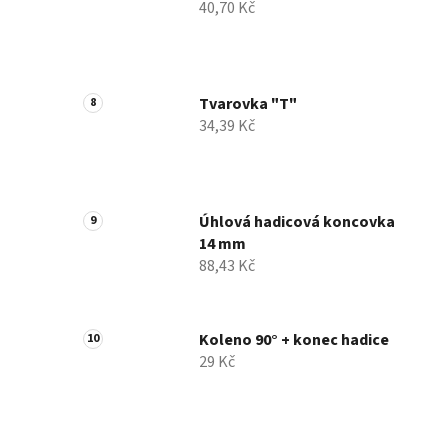
40,70 Kč
Tvarovka "T"
34,39 Kč
Úhlová hadicová koncovka
14 mm
88,43 Kč
Koleno 90° + konec hadice
29 Kč