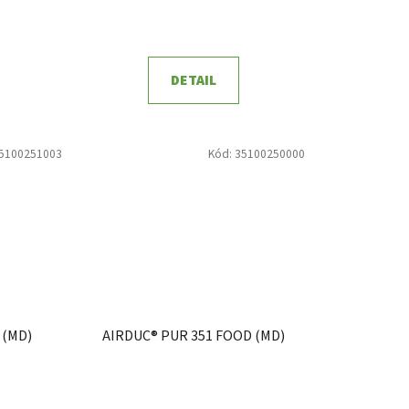
DETAIL
5100251003
Kód:
35100250000
 (MD)
AIRDUC® PUR 351 FOOD (MD)