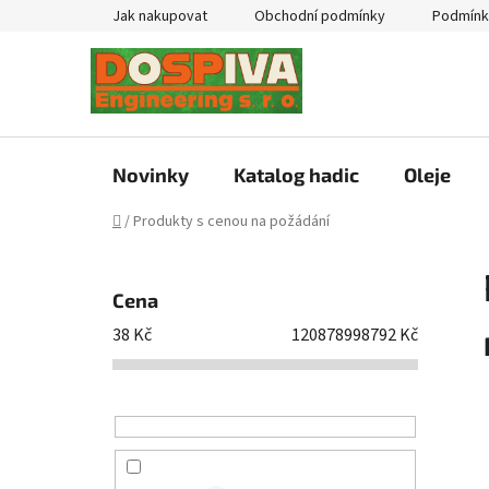
Přejít
Jak nakupovat
Obchodní podmínky
Podmínk
na
obsah
Novinky
Katalog hadic
Oleje
Domů
/
Produkty s cenou na požádání
P
o
Cena
s
38
Kč
120878998792
Kč
t
r
a
n
n
í