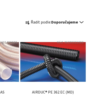
Ř
Řadit podle:
Doporučujeme
a
z
e
5601400000
Kód:
36200321003
n
í
p
r
o
d
u
k
 AS
AIRDUC® PE 362 EC (MD)
t
ů