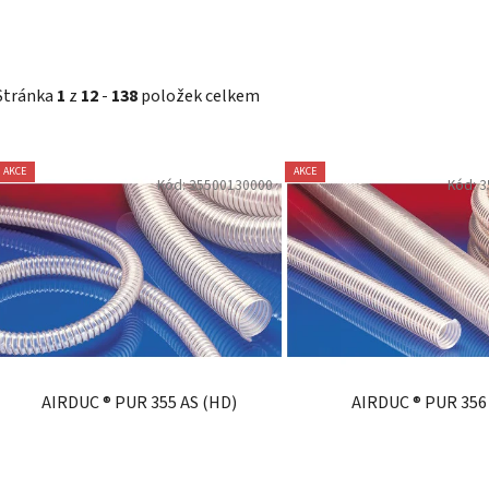
Stránka
1
z
12
-
138
položek celkem
V
AKCE
AKCE
Kód:
35500130000
Kód:
3
ý
p
i
s
p
r
o
d
AIRDUC ® PUR 355 AS (HD)
AIRDUC ® PUR 356
u
k
t