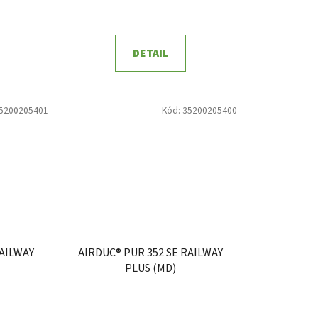
DETAIL
5200205401
Kód:
35200205400
RAILWAY
AIRDUC® PUR 352 SE RAILWAY
PLUS (MD)