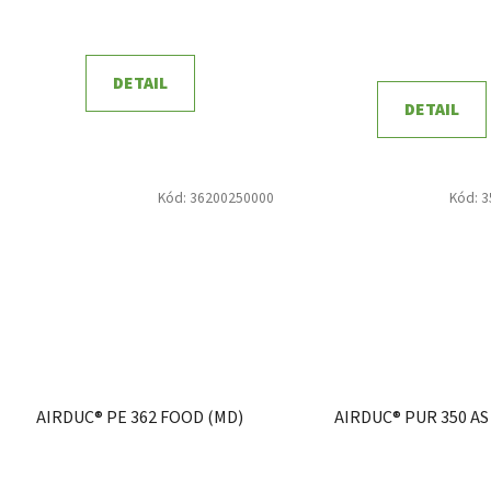
ů
DETAIL
DETAIL
Kód:
36200250000
Kód:
3
AIRDUC® PE 362 FOOD (MD)
AIRDUC® PUR 350 AS