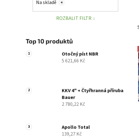
Na skladě
4
p
a
ROZBALIT FILTR
n
e
l
Top 10 produktů
Otočný píst NBR
5 621,66 Kč
KKV 4" + Čtyřhranná příruba
Bauer
2 780,22 Kč
Apollo Total
139,27 Kč