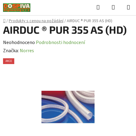
Přejít
Hledat
NÁKUPN
na
KOŠÍK
obsah
Domů
/
Produkty s cenou na požádání
/
AIRDUC ® PUR 355 AS (HD)
AIRDUC ® PUR 355 AS (HD)
Průměrné
Neohodnoceno
Podrobnosti hodnocení
hodnocení
Značka:
Norres
produktu
AKCE
je
0,0
z
5
hvězdiček.