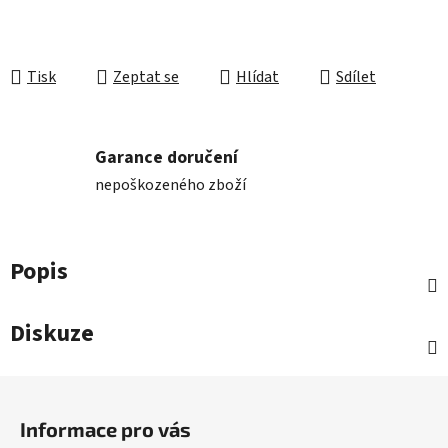
Tisk
Zeptat se
Hlídat
Sdílet
Garance doručení
nepoškozeného zboží
Popis
Diskuze
Z
á
Informace pro vás
p