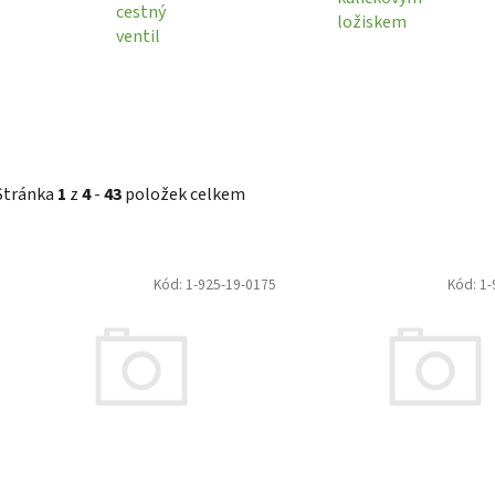
cestný
ložiskem
ventil
Stránka
1
z
4
-
43
položek celkem
V
Kód:
1-925-19-0175
Kód:
1-
ý
p
i
s
p
r
o
d