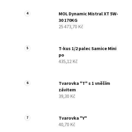
MOL Dynamic Mistral XT 5W-
30 170KG
25 473,70 Kč
T-kus 1/2 palec Samice Mini
po
435,12 Kč
Tvarovka "T" s 1 vněším
závitem
39,30 Kč
Tvarovka "Y"
40,70 Kč