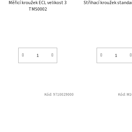
Měřicí kroužek ECL velikost 3
Střihací kroužek standa
u
TMS0002
k
t
ů
Kód:
9710029000
Kód:
M1