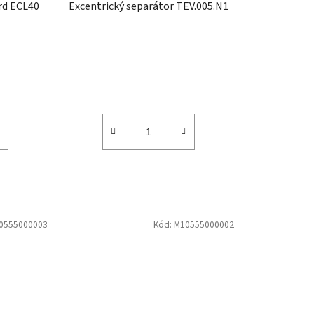
rd ECL40
Excentrický separátor TEV.005.N1
t
ů
0555000003
Kód:
M10555000002