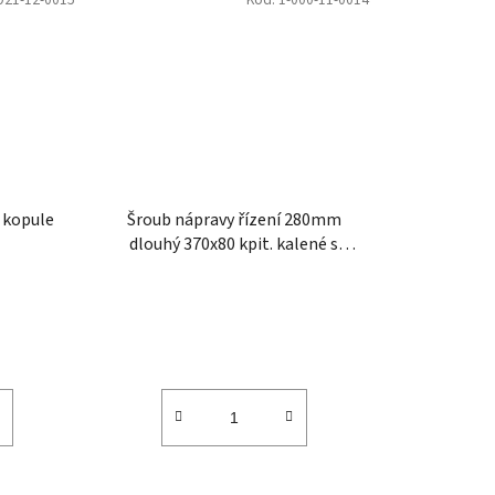
 kopule
Šroub nápravy řízení 280mm
dlouhý 370x80 kpit. kalené s
ocasním kroužkem, protiplech a 2
x maznice