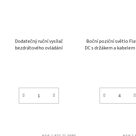
Dodatečný ruční vysílač
Boční poziční světlo Fla
bezdrátového ovládání
DC s držákem a kabelem 
Kód:
1-933-21-0090
Kód:
1-