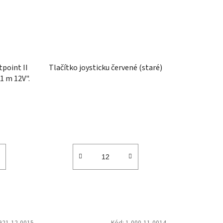
tpoint II
Tlačítko joysticku červené (staré)
1 m 12V".
921-12-0015
Kód:
1-000-11-0014