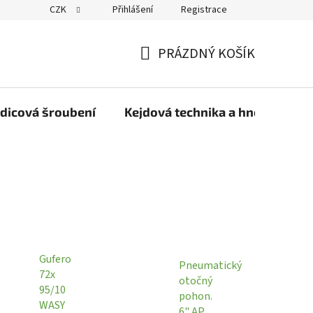
CZK
Přihlášení
Registrace
PRÁZDNÝ KOŠÍK
NÁKUPNÍ
KOŠÍK
dicová šroubení
Kejdová technika a hnojiva
Gufero
Pneumatický
72x
otočný
95/10
pohon.
WASY
6" AP