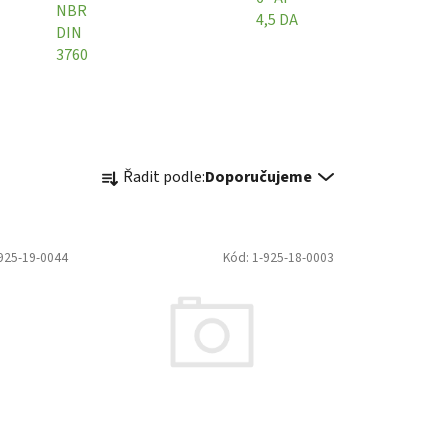
NBR
4,5 DA
DIN
3760
Ř
Řadit podle:
Doporučujeme
a
z
e
925-19-0044
Kód:
1-925-18-0003
n
í
p
r
o
d
u
k