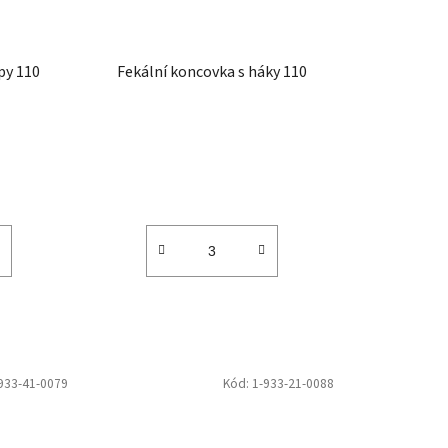
py 110
Fekální koncovka s háky 110
933-41-0079
Kód:
1-933-21-0088