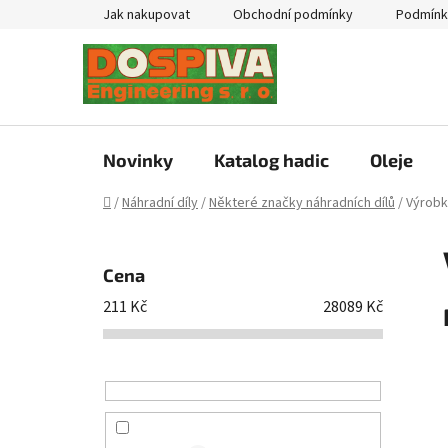
Přejít
Jak nakupovat
Obchodní podmínky
Podmínk
na
obsah
Novinky
Katalog hadic
Oleje
Domů
/
Náhradní díly
/
Některé značky náhradních dílů
/
Výrobk
P
o
Cena
s
211
Kč
28089
Kč
t
r
a
n
n
í