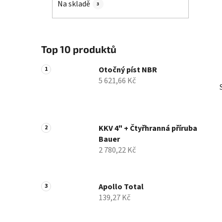
Na skladě
3
p
a
n
e
Top 10 produktů
l
Otočný píst NBR
5 621,66 Kč
KKV 4" + Čtyřhranná příruba
Bauer
2 780,22 Kč
Apollo Total
139,27 Kč