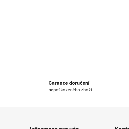
Garance doručení
nepoškozeného zboží
Z
á
Informace pro vás
Kont