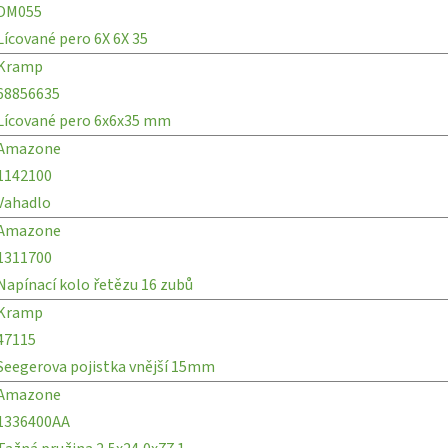
DM055
Lícované pero 6X 6X 35
Kramp
68856635
Lícované pero 6x6x35 mm
Amazone
1142100
Vahadlo
Amazone
1311700
Napínací kolo řetězu 16 zubů
Kramp
47115
Seegerova pojistka vnější 15mm
Amazone
1336400AA