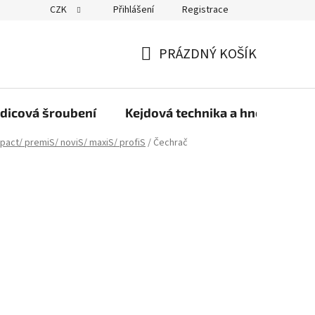
CZK
Přihlášení
Registrace
PRÁZDNÝ KOŠÍK
NÁKUPNÍ
KOŠÍK
dicová šroubení
Kejdová technika a hnojiva
pact/ premiS/ noviS/ maxiS/ profiS
/
Čechrač