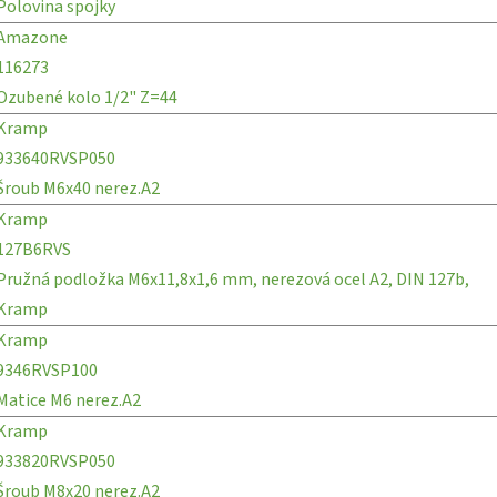
Polovina spojky
Amazone
116273
Ozubené kolo 1/2" Z=44
Kramp
933640RVSP050
Šroub M6x40 nerez.A2
Kramp
127B6RVS
Pružná podložka M6x11,8x1,6 mm, nerezová ocel A2, DIN 127b,
Kramp
Kramp
9346RVSP100
Matice M6 nerez.A2
Kramp
933820RVSP050
Šroub M8x20 nerez.A2