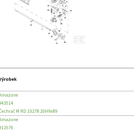
Výrobek
Amazone
943514
Čechrač M RD 10278 20H9x89
Amazone
912576