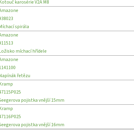
Kotouč karosérie V2A M8
Amazone
938023
Míchací spirála
Amazone
911513
Ložisko míchací hřídele
Amazone
1141100
Napínák řetězu
Kramp
47115P025
Seegerova pojistka vnější 15mm
Kramp
47116P025
Seegerova pojistka vnější 16mm