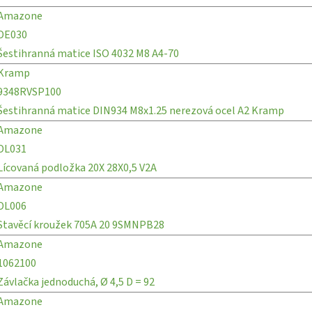
Amazone
DE030
Šestihranná matice ISO 4032 M8 A4-70
Kramp
9348RVSP100
Šestihranná matice DIN934 M8x1.25 nerezová ocel A2 Kramp
Amazone
DL031
Lícovaná podložka 20X 28X0,5 V2A
Amazone
DL006
Stavěcí kroužek 705A 20 9SMNPB28
Amazone
1062100
Závlačka jednoduchá, Ø 4,5 D = 92
Amazone