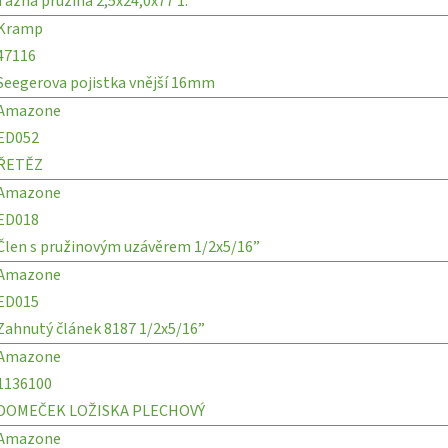
Tažná pružina 2,5x24,0x77 1.
Kramp
47116
Seegerova pojistka vnější 16mm
Amazone
ED052
ŘETĚZ
Amazone
ED018
Člen s pružinovým uzávěrem 1/2x5/16”
Amazone
ED015
Zahnutý článek 8187 1/2x5/16”
Amazone
1136100
DOMEČEK LOŽISKA PLECHOVÝ
Amazone