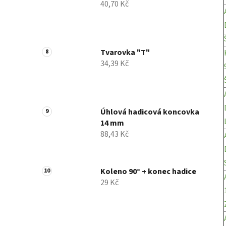
40,70 Kč
Tvarovka "T"
34,39 Kč
Úhlová hadicová koncovka
14 mm
88,43 Kč
Koleno 90° + konec hadice
29 Kč