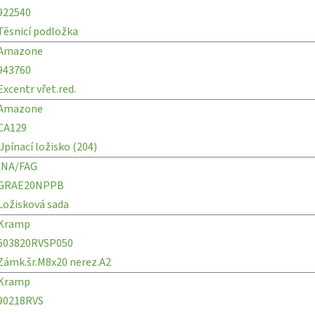
922540
Těsnicí podložka
Amazone
943760
Excentr vřet.red.
Amazone
CA129
Upínací ložisko (204)
INA/FAG
GRAE20NPPB
Ložisková sada
Kramp
603820RVSP050
Zámk.šr.M8x20 nerez.A2
Kramp
90218RVS