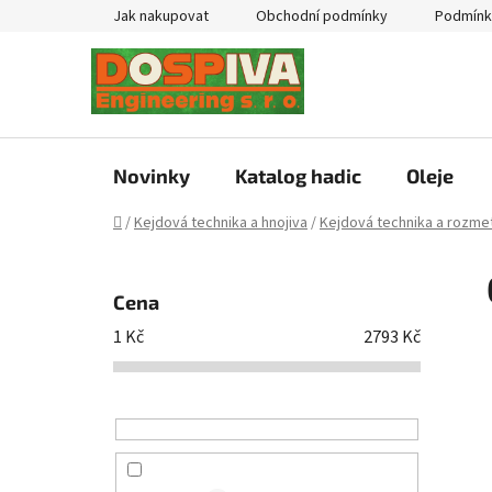
Přejít
Jak nakupovat
Obchodní podmínky
Podmínk
na
obsah
Novinky
Katalog hadic
Oleje
Domů
/
Kejdová technika a hnojiva
/
Kejdová technika a rozmet
P
o
Cena
s
1
Kč
2793
Kč
t
r
a
n
n
í