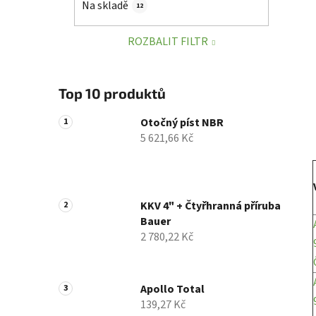
Na skladě
12
p
a
ROZBALIT FILTR
n
e
l
Top 10 produktů
Otočný píst NBR
5 621,66 Kč
KKV 4" + Čtyřhranná příruba
Bauer
2 780,22 Kč
Apollo Total
139,27 Kč