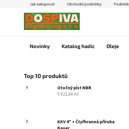
Přejít
Jak nakupovat
Obchodní podmínky
Podmínk
na
obsah
Novinky
Katalog hadic
Oleje
P
Top 10 produktů
o
s
Otočný píst NBR
t
5 621,66 Kč
r
a
n
n
KKV 4" + Čtyřhranná příruba
Bauer