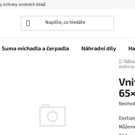
y ochrany osobních údajů
Suma míchadla a čerpadla
Náhradní díly
Ha
Domů
/
Náhra
Vnitřní 
Vni
65
Průměr
Neohod
hodnoc
Dostup
produk
Můžeme 
je