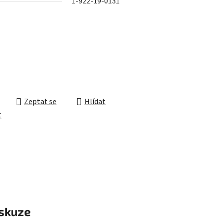
1-922-19-0131
ek.
Zeptat se
Hlídat
t
skuze