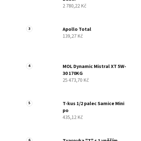
í
2 780,22 Kč
p
a
n
Apollo Total
e
139,27 Kč
l
MOL Dynamic Mistral XT 5W-
30 170KG
25 473,70 Kč
T-kus 1/2 palec Samice Mini
po
435,12 Kč
Tvarovka "T" s 1 vněším