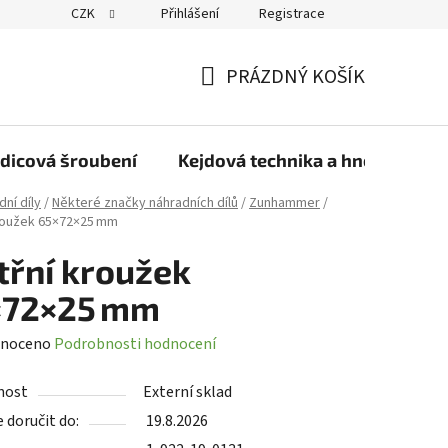
CZK
Přihlášení
Registrace
PRÁZDNÝ KOŠÍK
NÁKUPNÍ
KOŠÍK
dicová šroubení
Kejdová technika a hnojiva
dní díly
/
Některé značky náhradních dílů
/
Zunhammer
/
kroužek 65×72×25 mm
třní kroužek
×72×25 mm
né
noceno
Podrobnosti hodnocení
ení
nost
Externí sklad
tu
doručit do:
19.8.2026