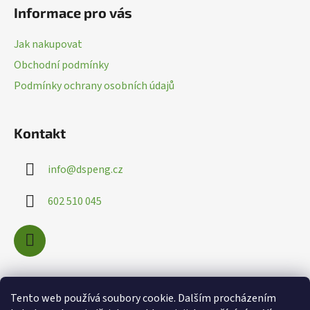
á
Informace pro vás
p
a
Jak nakupovat
t
Obchodní podmínky
í
Podmínky ochrany osobních údajů
Kontakt
info
@
dspeng.cz
602 510 045
Nákupní košík
Tento web používá soubory cookie. Dalším procházením