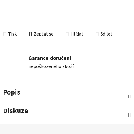
Tisk
Zeptat se
Hlídat
Sdílet
Garance doručení
nepoškozeného zboží
Popis
Diskuze
Z