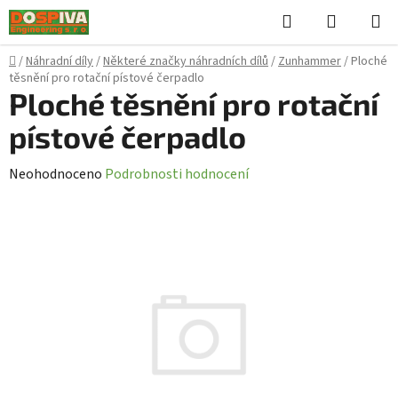
Přejít
Hledat
NÁKUPN
na
KOŠÍK
obsah
Domů
/
Náhradní díly
/
Některé značky náhradních dílů
/
Zunhammer
/
Ploché
těsnění pro rotační pístové čerpadlo
Ploché těsnění pro rotační
pístové čerpadlo
Průměrné
Neohodnoceno
Podrobnosti hodnocení
hodnocení
produktu
je
0,0
z
5
hvězdiček.