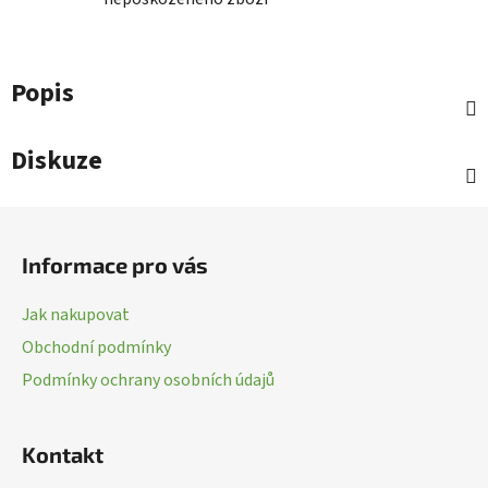
Popis
Diskuze
Z
á
Informace pro vás
p
a
Jak nakupovat
t
Obchodní podmínky
í
Podmínky ochrany osobních údajů
Kontakt