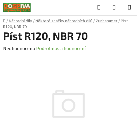
Přejít
Hledat
NÁKUPN
na
KOŠÍK
obsah
Domů
/
Náhradní díly
/
Některé značky náhradních dílů
/
Zunhammer
/
Píst
R120, NBR 70
Píst R120, NBR 70
Průměrné
Neohodnoceno
Podrobnosti hodnocení
hodnocení
produktu
je
0,0
z
5
hvězdiček.