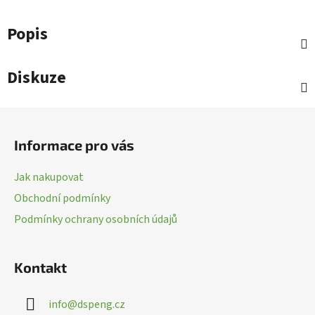
Popis
Diskuze
Z
á
Informace pro vás
p
a
Jak nakupovat
t
Obchodní podmínky
í
Podmínky ochrany osobních údajů
Kontakt
info
@
dspeng.cz