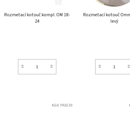
o
d
Rozmetací kotouč kompl. OM 18-
Rozmetací kotouč Omni
u
24
levý
k
t
ů
Kód:
PASE30