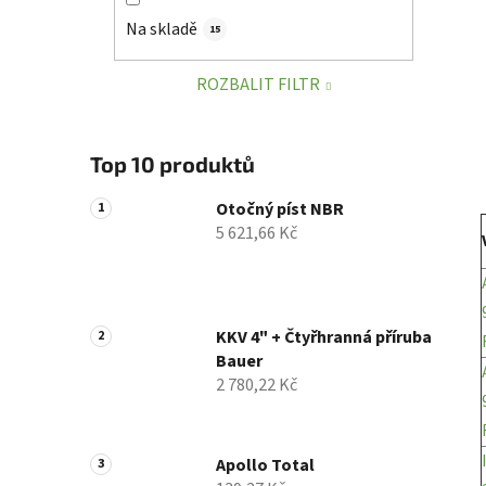
í
Na skladě
15
p
a
ROZBALIT FILTR
n
e
l
Top 10 produktů
Otočný píst NBR
5 621,66 Kč
KKV 4" + Čtyřhranná příruba
Bauer
2 780,22 Kč
Apollo Total