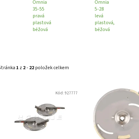
Omnia
Omnia
35-55
5-28
pravá
levá
plastová
plastová,
béžová
béžová
Stránka
1
z
2
-
22
položek celkem
V
Kód:
927777
ý
p
i
s
p
r