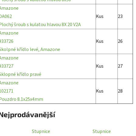
Amazone
DA062
Kus
23
Plochý šroub s kulatou hlavou 8X 20 V2A
Amazone
933726
Kus
26
Skolpné křídlo levé, Amazone
Amazone
933727
Kus
27
Sklopné křídlo pravé
Amazone
102171
Kus
28
Pouzdro 8.1x25x4mm
Nejprodávanější
Stupnice
Stupnice