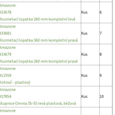
Amazone
933678
Kus
6
Rozmetací lopatka 260 mm kompletní levá
Amazone
933681
Kus
7
Rozmetací lopatka 360 mm kompletní pravá
Amazone
933679
Kus
8
Rozmetací lopatka 260 mm kompletní pravé
Amazone
911559
Kus
9
Kotouč - plastový
Amazone
927854
Kus
10
Stupnice Omnia 35-55 levá plastová, béžová
Amazone