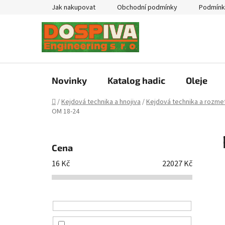
Přejít
Jak nakupovat
Obchodní podmínky
Podmínk
na
obsah
Novinky
Katalog hadic
Oleje
Domů
/
Kejdová technika a hnojiva
/
Kejdová technika a rozmet
OM 18-24
P
o
Cena
s
16
Kč
22027
Kč
t
r
a
n
n