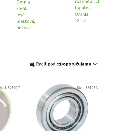
rozmetacích
Omnia
lopatek
35-55
Omnia
levá
18-24
plastová,
béžová
Ř
Řadit podle:
Doporučujeme
a
z
e
Kód:
929017
Kód:
33109A
n
í
p
r
o
d