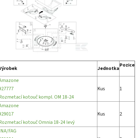
Pozice
Výrobek
Jednotka
Amazone
927777
Kus
1
Rozmetací kotouč kompl. OM 18-24
Amazone
929017
Kus
2
Rozmetací kotouč Omnia 18-24 levý
INA/FAG