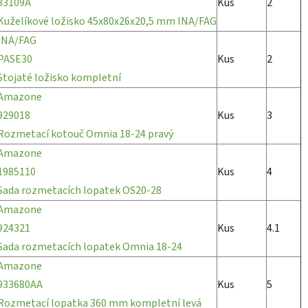
33109A
Kus
2
Kuželíkové ložisko 45x80x26x20,5 mm INA/FAG
INA/FAG
PASE30
Kus
2
Stojaté ložisko kompletní
Amazone
929018
Kus
3
Rozmetací kotouč Omnia 18-24 pravý
Amazone
1985110
Kus
4
Sada rozmetacích lopatek OS20-28
Amazone
924321
Kus
4.1
Sada rozmetacích lopatek Omnia 18-24
Amazone
933680AA
Kus
5
Rozmetací lopatka 360 mm kompletní levá