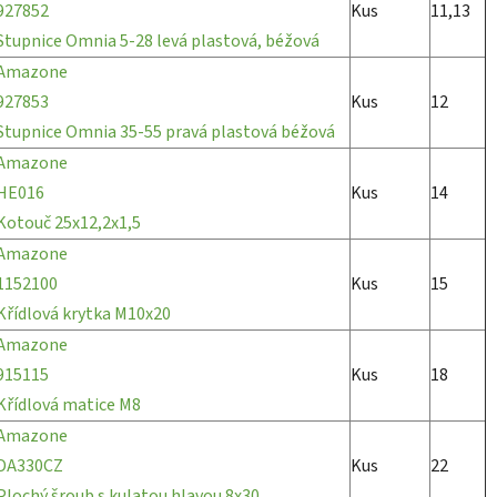
927852
Kus
11,13
Stupnice Omnia 5-28 levá plastová, béžová
Amazone
927853
Kus
12
Stupnice Omnia 35-55 pravá plastová béžová
Amazone
HE016
Kus
14
Kotouč 25x12,2x1,5
Amazone
1152100
Kus
15
Křídlová krytka M10x20
Amazone
915115
Kus
18
Křídlová matice M8
Amazone
DA330CZ
Kus
22
Plochý šroub s kulatou hlavou 8x30