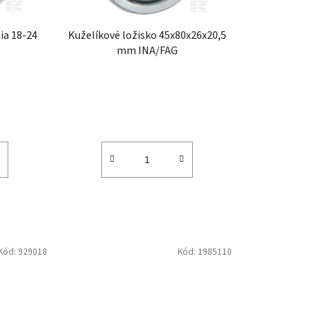
u
k
a 18-24
Kuželíkové ložisko 45x80x26x20,5
t
mm INA/FAG
ů
Kód:
929018
Kód:
1985110