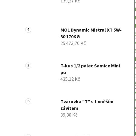
139,27 Kč
MOL Dynamic Mistral XT 5W-
30 170KG
25 473,70 Kč
T-kus 1/2 palec Samice Mini
po
435,12 Kč
Tvarovka "T" s 1 vněším
závitem
39,30 Kč