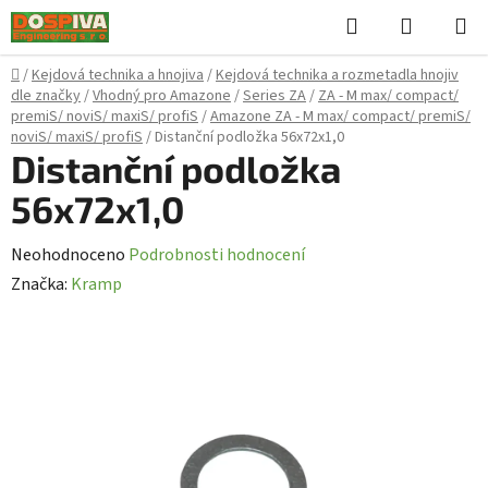
Přejít
Hledat
NÁKUPN
na
KOŠÍK
obsah
Domů
/
Kejdová technika a hnojiva
/
Kejdová technika a rozmetadla hnojiv
dle značky
/
Vhodný pro Amazone
/
Series ZA
/
ZA - M max/ compact/
premiS/ noviS/ maxiS/ profiS
/
Amazone ZA - M max/ compact/ premiS/
noviS/ maxiS/ profiS
/
Distanční podložka 56x72x1,0
Distanční podložka
56x72x1,0
Průměrné
Neohodnoceno
Podrobnosti hodnocení
hodnocení
Značka:
Kramp
produktu
je
0,0
z
5
hvězdiček.