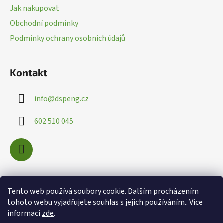
a
Jak nakupovat
t
Obchodní podmínky
í
Podmínky ochrany osobních údajů
Kontakt
info
@
dspeng.cz
602 510 045
Nákupní košík
Tento web používá soubory cookie. Dalším procházením
tohoto webu vyjadřujete souhlas s jejich používáním.. Více
informací
zde
.
0
KS /
0 KČ