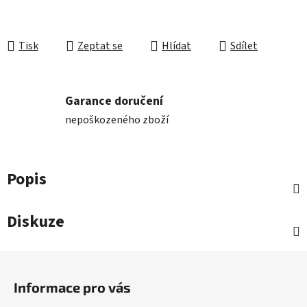
Tisk
Zeptat se
Hlídat
Sdílet
Garance doručení
nepoškozeného zboží
Popis
Diskuze
Z
á
Informace pro vás
p