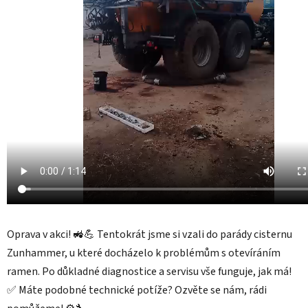
Oprava v akci! 🚜💪 Tentokrát jsme si vzali do parády cisternu
Zunhammer, u které docházelo k problémům s otevíráním
ramen. Po důkladné diagnostice a servisu vše funguje, jak má!
✅ Máte podobné technické potíže? Ozvěte se nám, rádi