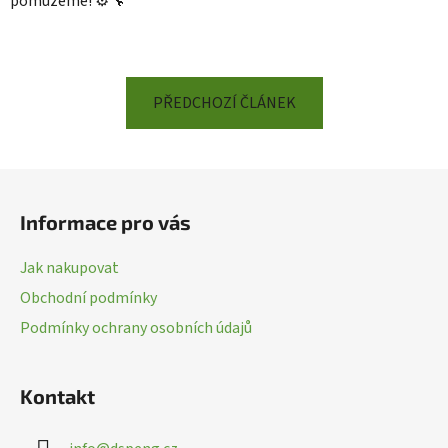
pomůžeme! ⚙️🔧
PŘEDCHOZÍ ČLÁNEK
Z
á
Informace pro vás
p
a
Jak nakupovat
t
Obchodní podmínky
í
Podmínky ochrany osobních údajů
Kontakt