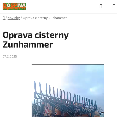
Přejít
Hleda
na
obsah
Domů
/
Novinky
/
Oprava cisterny Zunhammer
Oprava cisterny
Zunhammer
27.3.2025