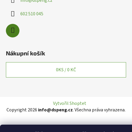
info
@
dspeng.cz
602 510 045
Nákupní košík
0
KS /
0 KČ
Vytvořil Shoptet
Copyright 2026
info@dspeng.cz
. Všechna práva vyhrazena.