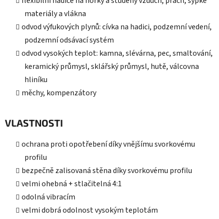
flexibilní hadice na horký a studený vzduch, prach, sypké
materiály a vlákna
odvod výfukových plynů: cívka na hadici, podzemní vedení,
podzemní odsávací systém
odvod vysokých teplot: kamna, slévárna, pec, smaltování,
keramický průmysl, sklářský průmysl, hutě, válcovna
hliníku
měchy, kompenzátory
VLASTNOSTI
ochrana proti opotřebení díky vnějšímu svorkovému
profilu
bezpečně zalisovaná stěna díky svorkovému profilu
velmi ohebná + stlačitelná 4:1
odolná vibracím
velmi dobrá odolnost vysokým teplotám