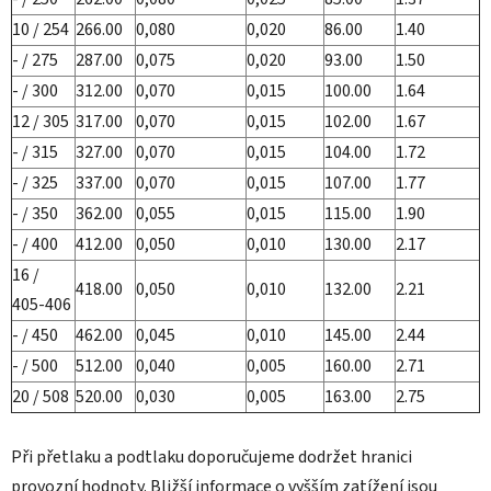
10 / 254
266.00
0,080
0,020
86.00
1.40
- / 275
287.00
0,075
0,020
93.00
1.50
- / 300
312.00
0,070
0,015
100.00
1.64
12 / 305
317.00
0,070
0,015
102.00
1.67
- / 315
327.00
0,070
0,015
104.00
1.72
- / 325
337.00
0,070
0,015
107.00
1.77
- / 350
362.00
0,055
0,015
115.00
1.90
- / 400
412.00
0,050
0,010
130.00
2.17
16 /
418.00
0,050
0,010
132.00
2.21
405-406
- / 450
462.00
0,045
0,010
145.00
2.44
- / 500
512.00
0,040
0,005
160.00
2.71
20 / 508
520.00
0,030
0,005
163.00
2.75
Při přetlaku a podtlaku doporučujeme dodržet hranici
provozní hodnoty. Bližší informace o vyšším zatížení jsou