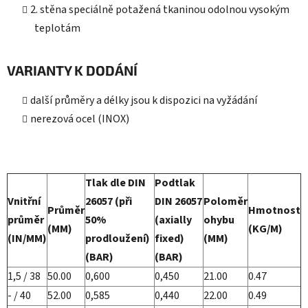
2. stěna speciálně potažená tkaninou odolnou vysokým
teplotám
VARIANTY K DODÁNÍ
další průměry a délky jsou k dispozici na vyžádání
nerezová ocel (INOX)
Tlak dle DIN
Podtlak
Vnitřní
26057 (při
DIN 26057
Poloměr
Průměr
Hmotnost
průměr
50%
(axially
ohybu
(MM)
(KG/M)
(IN/MM)
prodloužení)
fixed)
(MM)
(BAR)
(BAR)
1,5 / 38
50.00
0,600
0,450
21.00
0.47
- / 40
52.00
0,585
0,440
22.00
0.49