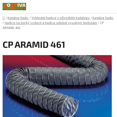
Přejít
na
obsah
Domů
/
Katalog hadic
/
Vyhledat hadice v původním katalogu
/
Katalog hadic
/
Hadice na horký vzduch a hadice odolné vysokým teplotám
/
CP
ARAMID 461
CP ARAMID 461