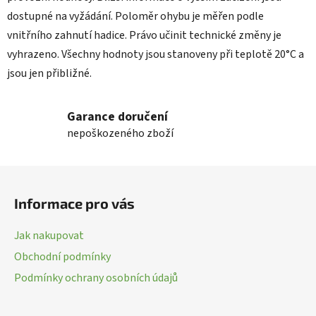
dostupné na vyžádání. Poloměr ohybu je měřen podle
vnitřního zahnutí hadice. Právo učinit technické změny je
vyhrazeno. Všechny hodnoty jsou stanoveny při teplotě 20°C a
jsou jen přibližné.
Garance doručení
nepoškozeného zboží
Z
á
Informace pro vás
p
a
Jak nakupovat
t
Obchodní podmínky
í
Podmínky ochrany osobních údajů