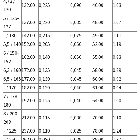
4,72 /
132.00
0,225
0,090
46.00
1.03
120
5 / 125-
137.00
0,220
0,085
48.00
1.07
127
- / 130
142.00
0,215
0,075
49.00
1.11
5,5 / 140
152.00
0,205
0,060
52.00
1.19
6 / 150-
162.00
0,140
0,050
55.00
0.83
152
6,3 / 160
172.00
0,135
0,045
58.00
0.89
6,5 / 165
177.00
0,130
0,045
60.00
0.92
- / 170
182.00
0,130
0,040
61.00
0.94
7 / 178-
192.00
0,125
0,040
64.00
1.00
180
8 / 200-
212.00
0,115
0,030
70.00
1.10
203
- / 225
237.00
0,110
0,025
78.00
1.24
- / 250
262.00
0,080
0,025
85.00
1.37