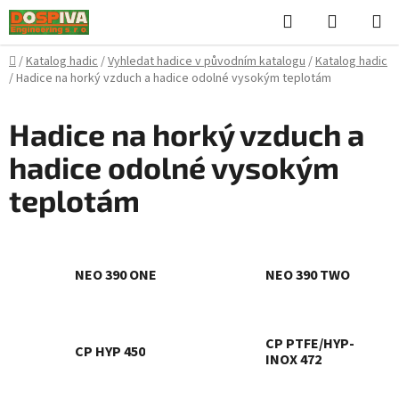
Přejít
Hledat
NÁKUPN
na
KOŠÍK
obsah
Domů
/
Katalog hadic
/
Vyhledat hadice v původním katalogu
/
Katalog hadic
/
Hadice na horký vzduch a hadice odolné vysokým teplotám
Hadice na horký vzduch a
hadice odolné vysokým
teplotám
NEO 390 ONE
NEO 390 TWO
CP PTFE/HYP-
CP HYP 450
INOX 472