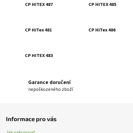
CP HITEX 487
CP HITEX 485
CP HiTex 481
CP HiTex 486
CP HITEX 483
Garance doručení
nepoškozeného zboží
Z
á
Informace pro vás
p
a
Jak nakupovat