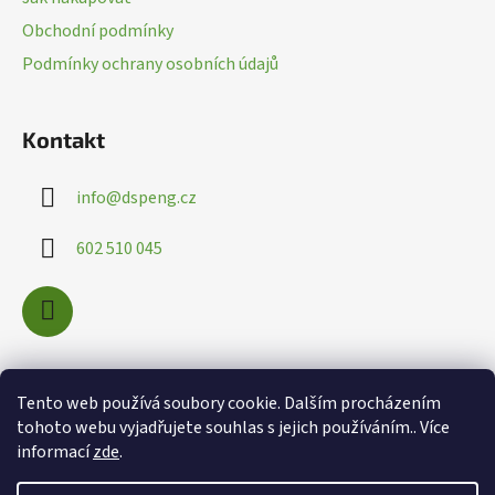
t
Obchodní podmínky
í
Podmínky ochrany osobních údajů
Kontakt
info
@
dspeng.cz
602 510 045
Nákupní košík
Tento web používá soubory cookie. Dalším procházením
tohoto webu vyjadřujete souhlas s jejich používáním.. Více
informací
zde
.
0
KS /
0 KČ