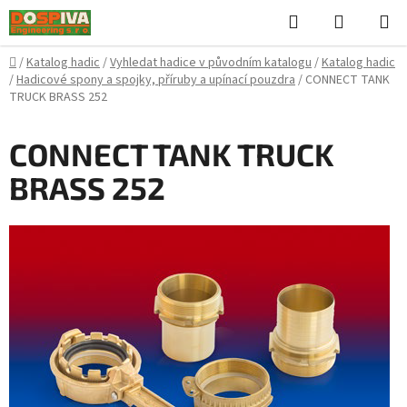
Přejít
Hledat
NÁKUPN
na
KOŠÍK
obsah
Domů
/
Katalog hadic
/
Vyhledat hadice v původním katalogu
/
Katalog hadic
/
Hadicové spony a spojky, příruby a upínací pouzdra
/
CONNECT TANK
TRUCK BRASS 252
CONNECT TANK TRUCK
BRASS 252