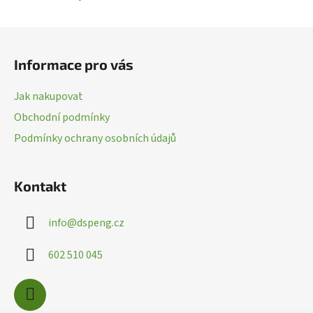
Z
á
Informace pro vás
p
a
Jak nakupovat
t
Obchodní podmínky
í
Podmínky ochrany osobních údajů
Kontakt
info
@
dspeng.cz
602 510 045