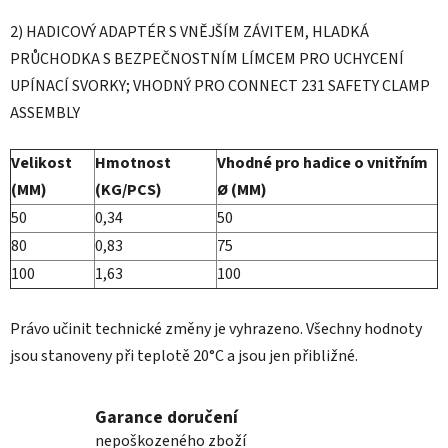
2) HADICOVÝ ADAPTÉR S VNĚJŠÍM ZÁVITEM, HLADKÁ
PRŮCHODKA S BEZPEČNOSTNÍM LÍMCEM PRO UCHYCENÍ
UPÍNACÍ SVORKY; VHODNÝ PRO CONNECT 231 SAFETY CLAMP
ASSEMBLY
Velikost
Hmotnost
Vhodné pro hadice o vnitřním
(MM)
(KG/PCS)
Ø (MM)
50
0,34
50
80
0,83
75
100
1,63
100
Právo učinit technické změny je vyhrazeno. Všechny hodnoty
jsou stanoveny při teplotě 20°C a jsou jen přibližné.
Garance doručení
nepoškozeného zboží