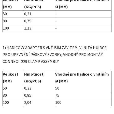
(MM)
(KG/PCS)
Ø (MM)
50
0,31
-
80
0,75
-
100
1,13
-
1) HADICOVÝ ADAPTÉR S VNĚJŠÍM ZÁVITEM, VLNITÁ HUIBCE
PRO UPEVNĚNÍ PÁSKOVÉ SVORKY; VHODNÝ PRO MONTÁŽ
CONNECT 229 CLAMP ASSEMBLY
Velikost
Hmotnost
Vhodné pro hadice o vnitřním
(MM)
(KG/PCS)
Ø (MM)
50
0,33
50
80
0,85
75
100
2,04
100