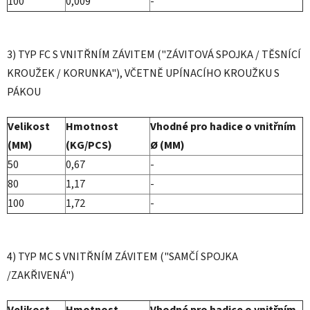
100
0,009
-
3) TYP FC S VNITŘNÍM ZÁVITEM ("ZÁVITOVÁ SPOJKA / TĚSNÍCÍ
KROUŽEK / KORUNKA"), VČETNĚ UPÍNACÍHO KROUŽKU S
PÁKOU
Velikost
Hmotnost
Vhodné pro hadice o vnitřním
(MM)
(KG/PCS)
Ø (MM)
50
0,67
-
80
1,17
-
100
1,72
-
4) TYP MC S VNITŘNÍM ZÁVITEM ("SAMČÍ SPOJKA
/ZAKŘIVENÁ")
Velikost
Hmotnost
Vhodné pro hadice o vnitřním