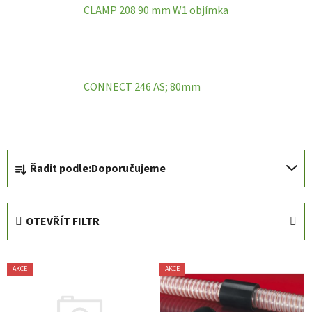
CLAMP 208 90 mm W1 objímka
CONNECT 246 AS; 80mm
Ř
Řadit podle:
Doporučujeme
a
z
e
OTEVŘÍT FILTR
n
í
V
p
AKCE
AKCE
ý
r
p
o