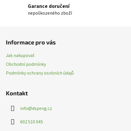
l
Garance doručení
á
nepoškozeného zboží
d
a
c
Z
í
á
p
Informace pro vás
p
r
a
v
Jak nakupovat
k
t
Obchodní podmínky
y
í
v
Podmínky ochrany osobních údajů
ý
p
i
Kontakt
s
u
info
@
dspeng.cz
602 510 045