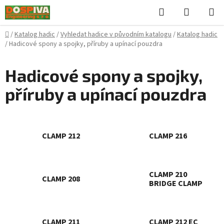
Přejít
Hledat
NÁKUPN
na
KOŠÍK
obsah
Domů
/
Katalog hadic
/
Vyhledat hadice v původním katalogu
/
Katalog hadic
/
Hadicové spony a spojky, příruby a upínací pouzdra
Hadicové spony a spojky,
příruby a upínací pouzdra
CLAMP 212
CLAMP 216
CLAMP 210
CLAMP 208
BRIDGE CLAMP
CLAMP 211
CLAMP 212 EC