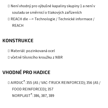
Není vhodný pro výbušné kapaliny skupiny 1 a není v
souladu se směrnicí o tlakových zařízeních
REACH dle --> Technologie / Technické informace /
REACH
KONSTRUKCE
Materiál: pozinkovaná ocel
včetně těsnicího kroužku z NBR
VHODNÉ PRO HADICE
®
AIRDUC
: 355 (AS / VAC-TRUCK REINFORCED); 356 (AS /
FOOD REINFORCED); 357
®
NORPLAST
: 386, 387, 389