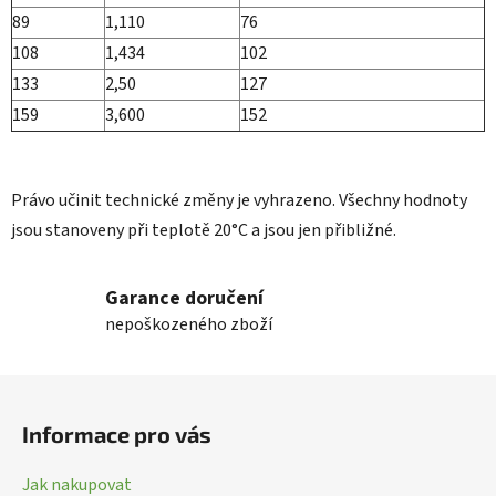
89
1,110
76
108
1,434
102
133
2,50
127
159
3,600
152
Právo učinit technické změny je vyhrazeno. Všechny hodnoty
jsou stanoveny při teplotě 20°C a jsou jen přibližné.
Garance doručení
nepoškozeného zboží
Z
á
Informace pro vás
p
a
Jak nakupovat