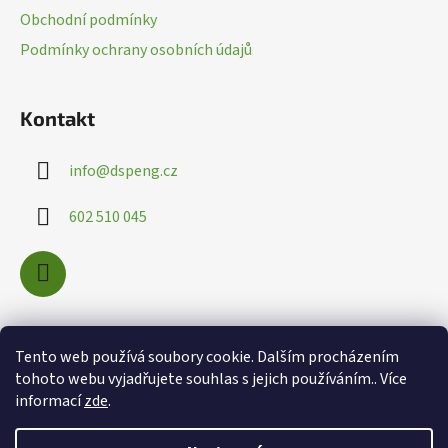
t
Obchodní podmínky
í
Podmínky ochrany osobních údajů
Kontakt
info
@
dspeng.cz
602 510 045
Nákupní košík
Tento web používá soubory cookie. Dalším procházením
tohoto webu vyjadřujete souhlas s jejich používáním.. Více
informací
zde
.
0
KS /
0 KČ