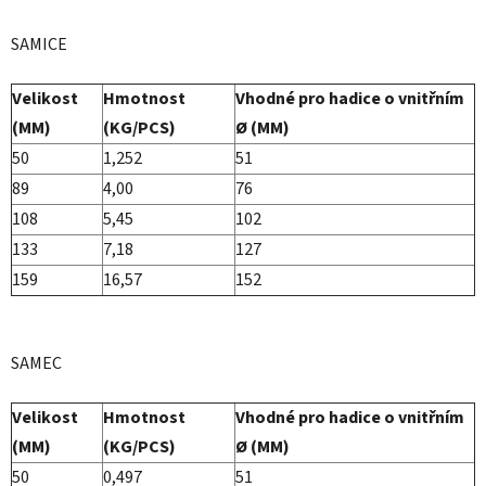
SAMICE
Velikost
Hmotnost
Vhodné pro hadice o vnitřním
(MM)
(KG/PCS)
Ø (MM)
50
1,252
51
89
4,00
76
108
5,45
102
133
7,18
127
159
16,57
152
SAMEC
Velikost
Hmotnost
Vhodné pro hadice o vnitřním
(MM)
(KG/PCS)
Ø (MM)
50
0,497
51