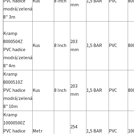
PVC hadice
Kus
8 Inch
1,5 BAR
PVC
80
mm
modrá/zelená
8" 3m
Kramp
8000504Z
203
Kus
8 Inch
1,5 BAR
PVC
80
PVC hadice
mm
modrá/zelená
8" 4m
Kramp
8000510Z
203
PVC hadice
Kus
8 Inch
1,5 BAR
PVC
80
mm
modrá/zelená
8" 10m
Kramp
10000500Z
254
PVC hadice
Metr
1,5 BAR
PVC
10