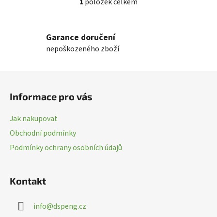
1
položek celkem
O
v
l
Garance doručení
á
nepoškozeného zboží
d
a
c
Z
í
á
p
Informace pro vás
p
r
a
v
Jak nakupovat
k
t
Obchodní podmínky
y
í
v
Podmínky ochrany osobních údajů
ý
p
i
Kontakt
s
u
info
@
dspeng.cz