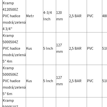
Kramp
4120500Z
4-3/4
120
PVC hadice
Metr
2,5 BAR
PVC
48
Inch
mm
modrá/zelená
4 3/4"
Kramp
5000504Z
127
PVC hadice
Kus
5 Inch
2,5 BAR
PVC
51
mm
modrá/zelená
5" 4m
Kramp
5000506Z
127
PVC hadice
Kus
5 Inch
2,5 BAR
PVC
51
mm
modrá/zelená
5" 6m
Kramp
5000510Z