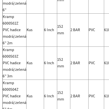
modrá/zelená
6"
Kramp
6000502Z
152
PVC hadice
Kus
6 Inch
2 BAR
PVC
61
mm
modrá/zelená
6" 2m
Kramp
6000503Z
152
PVC hadice
Kus
6 Inch
2 BAR
PVC
61
mm
modrá/zelená
6" 3m
Kramp
6000504Z
152
PVC hadice
Kus
6 Inch
2 BAR
PVC
61
mm
modrá/zelená