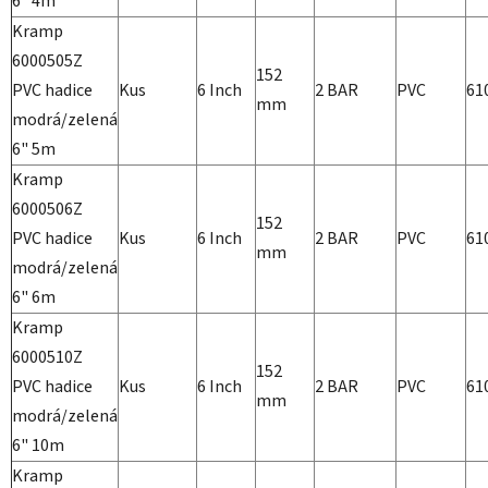
6" 4m
Kramp
6000505Z
152
PVC hadice
Kus
6 Inch
2 BAR
PVC
61
mm
modrá/zelená
6" 5m
Kramp
6000506Z
152
PVC hadice
Kus
6 Inch
2 BAR
PVC
61
mm
modrá/zelená
6" 6m
Kramp
6000510Z
152
PVC hadice
Kus
6 Inch
2 BAR
PVC
61
mm
modrá/zelená
6" 10m
Kramp