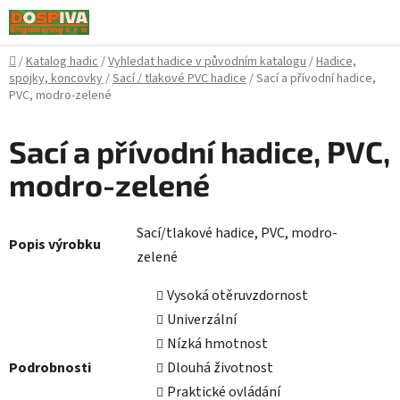
Přejít
na
obsah
Domů
/
Katalog hadic
/
Vyhledat hadice v původním katalogu
/
Hadice,
spojky, koncovky
/
Sací / tlakové PVC hadice
/
Sací a přívodní hadice,
PVC, modro-zelené
Sací a přívodní hadice, PVC,
modro-zelené
Sací/tlakové hadice, PVC, modro-
Popis výrobku
zelené
Vysoká otěruvzdornost
Univerzální
Nízká hmotnost
Podrobnosti
Dlouhá životnost
Praktické ovládání