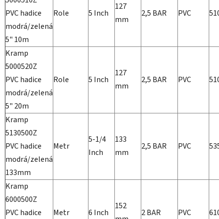
127
PVC hadice
Role
5 Inch
2,5 BAR
PVC
51
mm
modrá/zelená
5" 10m
Kramp
5000520Z
127
PVC hadice
Role
5 Inch
2,5 BAR
PVC
51
mm
modrá/zelená
5" 20m
Kramp
5130500Z
5-1/4
133
PVC hadice
Metr
2,5 BAR
PVC
53
Inch
mm
modrá/zelená
133mm
Kramp
6000500Z
152
PVC hadice
Metr
6 Inch
2 BAR
PVC
61
mm