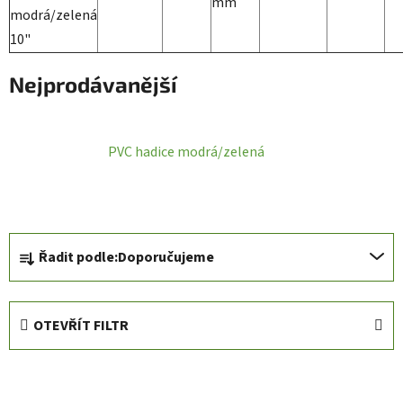
mm
modrá/zelená
10"
Nejprodávanější
PVC hadice modrá/zelená
Ř
Řadit podle:
Doporučujeme
a
z
e
OTEVŘÍT FILTR
n
í
V
p