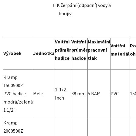
K čerpání (odpadní) vody a
hnojiv
Vnitřní
Vnitřní
Maximální
Vnitřní
Po
průměr
průměr
pracovní
Výrobek
Jednotka
materiál
oh
hadice
hadice
tlak
Kramp
1500500Z
1-1/2
PVC hadice
Metr
38 mm
5 BAR
PVC
15
Inch
modrá/zelená
1 1/2"
Kramp
2000500Z