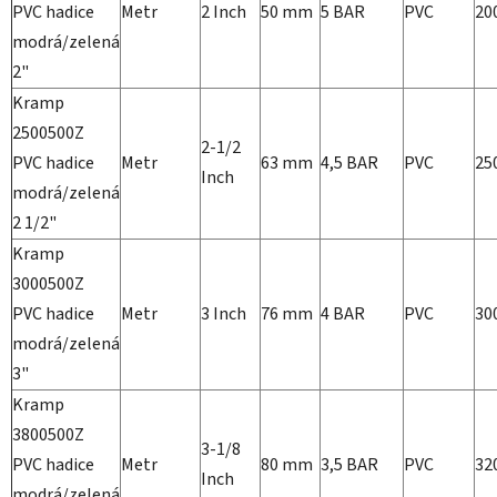
PVC hadice
Metr
2 Inch
50 mm
5 BAR
PVC
20
modrá/zelená
2"
Kramp
2500500Z
2-1/2
PVC hadice
Metr
63 mm
4,5 BAR
PVC
25
Inch
modrá/zelená
2 1/2"
Kramp
3000500Z
PVC hadice
Metr
3 Inch
76 mm
4 BAR
PVC
30
modrá/zelená
3"
Kramp
3800500Z
3-1/8
PVC hadice
Metr
80 mm
3,5 BAR
PVC
32
Inch
modrá/zelená