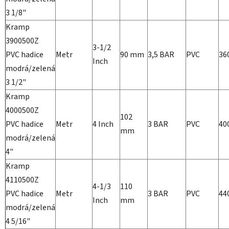
3 1/8"
Kramp
3900500Z
3-1/2
PVC hadice
Metr
90 mm
3,5 BAR
PVC
36
Inch
modrá/zelená
3 1/2"
Kramp
4000500Z
102
PVC hadice
Metr
4 Inch
3 BAR
PVC
40
mm
modrá/zelená
4"
Kramp
4110500Z
4-1/3
110
PVC hadice
Metr
3 BAR
PVC
44
Inch
mm
modrá/zelená
4 5/16"