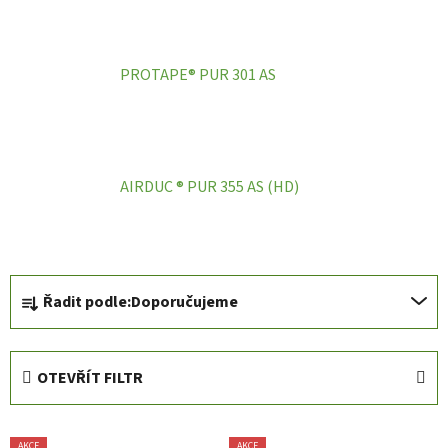
PROTAPE® PUR 301 AS
AIRDUC ® PUR 355 AS (HD)
Ř
Řadit podle:
Doporučujeme
a
z
e
OTEVŘÍT FILTR
n
í
V
p
AKCE
AKCE