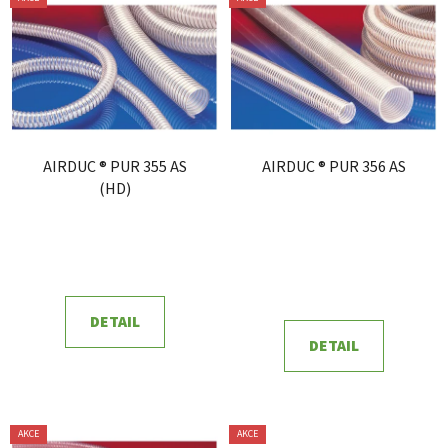
ý
r
p
o
i
d
s
u
p
k
r
t
AIRDUC ® PUR 355 AS
AIRDUC ® PUR 356 AS
o
ů
(HD)
d
u
k
t
ů
DETAIL
DETAIL
AKCE
AKCE