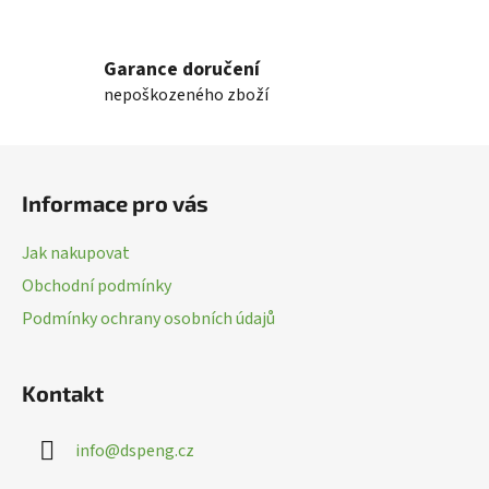
O
v
l
Garance doručení
á
nepoškozeného zboží
d
a
c
Z
í
á
p
Informace pro vás
p
r
a
v
Jak nakupovat
k
t
Obchodní podmínky
y
í
v
Podmínky ochrany osobních údajů
ý
p
i
Kontakt
s
u
info
@
dspeng.cz