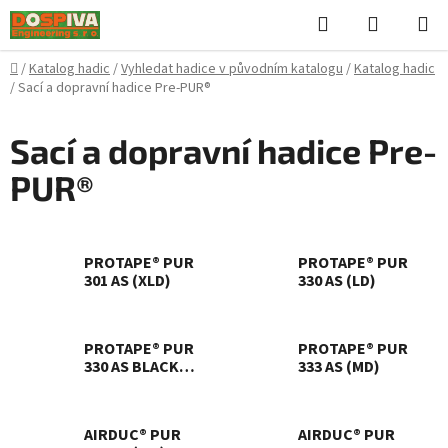
Přejít
Hledat
NÁKUPN
na
KOŠÍK
obsah
Domů
/
Katalog hadic
/
Vyhledat hadice v původním katalogu
/
Katalog hadic
/
Sací a dopravní hadice Pre-PUR®
Sací a dopravní hadice Pre-
PUR®
PROTAPE® PUR
PROTAPE® PUR
301 AS (XLD)
330 AS (LD)
PROTAPE® PUR
PROTAPE® PUR
330 AS BLACK
333 AS (MD)
(LD)
AIRDUC® PUR
AIRDUC® PUR