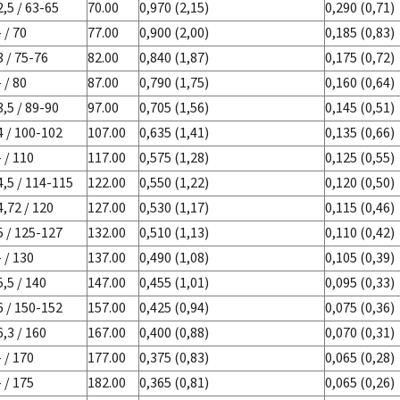
2,5 / 63-65
70.00
0,970 (2,15)
0,290 (0,71)
- / 70
77.00
0,900 (2,00)
0,185 (0,83)
3 / 75-76
82.00
0,840 (1,87)
0,175 (0,72)
- / 80
87.00
0,790 (1,75)
0,160 (0,64)
3,5 / 89-90
97.00
0,705 (1,56)
0,145 (0,51)
4 / 100-102
107.00
0,635 (1,41)
0,135 (0,66)
- / 110
117.00
0,575 (1,28)
0,125 (0,55)
4,5 / 114-115
122.00
0,550 (1,22)
0,120 (0,50)
4,72 / 120
127.00
0,530 (1,17)
0,115 (0,46)
5 / 125-127
132.00
0,510 (1,13)
0,110 (0,42)
- / 130
137.00
0,490 (1,08)
0,105 (0,39)
5,5 / 140
147.00
0,455 (1,01)
0,095 (0,33)
6 / 150-152
157.00
0,425 (0,94)
0,075 (0,36)
6,3 / 160
167.00
0,400 (0,88)
0,070 (0,31)
- / 170
177.00
0,375 (0,83)
0,065 (0,28)
- / 175
182.00
0,365 (0,81)
0,065 (0,26)