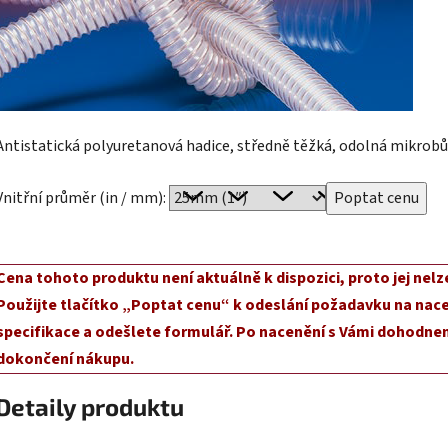
Antistatická polyuretanová hadice, středně těžká, odolná mikro
Vnitřní průměr (in / mm):
Cena tohoto produktu není aktuálně k dispozici, proto jej nelz
Použijte tlačítko „Poptat cenu“ k odeslání požadavku na nace
specifikace a odešlete formulář. Po nacenění s Vámi dohodnem
dokončení nákupu.
Detaily produktu