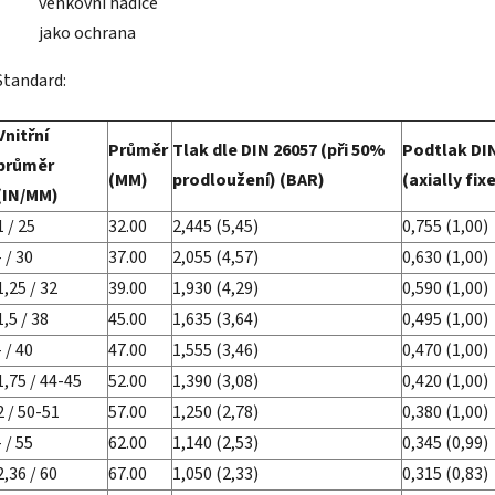
venkovní hadice
jako ochrana
Standard:
Vnitřní
Průměr
Tlak dle DIN 26057 (při 50%
Podtlak DI
průměr
(MM)
prodloužení) (BAR)
(axially fix
(IN/MM)
1 / 25
32.00
2,445 (5,45)
0,755 (1,00)
- / 30
37.00
2,055 (4,57)
0,630 (1,00)
1,25 / 32
39.00
1,930 (4,29)
0,590 (1,00)
1,5 / 38
45.00
1,635 (3,64)
0,495 (1,00)
- / 40
47.00
1,555 (3,46)
0,470 (1,00)
1,75 / 44-45
52.00
1,390 (3,08)
0,420 (1,00)
2 / 50-51
57.00
1,250 (2,78)
0,380 (1,00)
- / 55
62.00
1,140 (2,53)
0,345 (0,99)
2,36 / 60
67.00
1,050 (2,33)
0,315 (0,83)