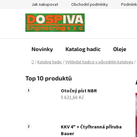
Přejít
Jak nakupovat
Obchodní podmínky
Podmínk
na
obsah
Novinky
Katalog hadic
Oleje
Domů
/
Katalog hadic
/
Vyhledat hadice v původním katalogu
/
P
Top 10 produktů
o
s
Otočný píst NBR
t
5 621,66 Kč
r
a
n
n
KKV 4" + Čtyřhranná příruba
Bauer
í