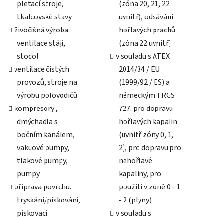
pletací stroje,
(zóna 20, 21, 22
tkalcovské stavy
uvnitř), odsávání
živočišná výroba:
hořlavých prachů
ventilace stájí,
(zóna 22 uvnitř)
stodol
v souladu s ATEX
ventilace čistých
2014/34 / EU
provozů, stroje na
(1999/92 / ES) a
výrobu polovodičů
německým TRGS
kompresory ,
727: pro dopravu
dmýchadla s
hořlavých kapalin
bočním kanálem,
(uvnitř zóny 0, 1,
vakuové pumpy,
2), pro dopravu pro
tlakové pumpy,
nehořlavé
pumpy
kapaliny, pro
příprava povrchu:
použití v zóně 0 - 1
tryskání/pískování,
- 2 (plyny)
pískovací
v souladu s