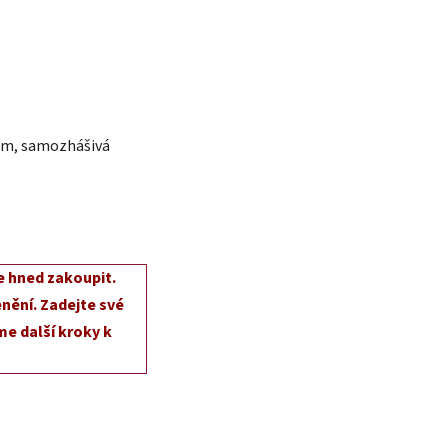
bům, samozhášivá
e hned zakoupit.
nění. Zadejte své
e další kroky k