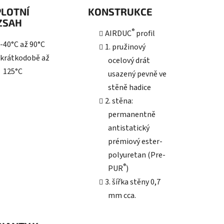
PLOTNÍ
KONSTRUKCE
ZSAH
®
AIRDUC
profil
-40°C až 90°C
1. pružinový
krátkodobě až
ocelový drát
125°C
usazený pevně ve
stěně hadice
2. stěna:
permanentně
antistatický
prémiový ester-
polyuretan (Pre-
®
PUR
)
3. šířka stěny 0,7
mm cca.