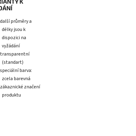
IANTY K
DÁNÍ
další průměry a
délky jsou k
dispozici na
vyžádání
transparentní
(standart)
speciální barva:
zcela barevná
zákaznické značení
produktu