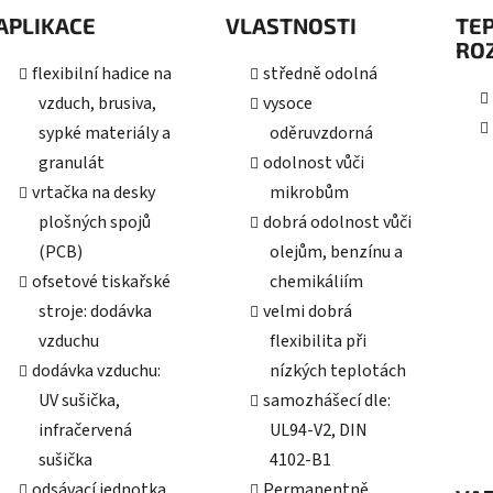
APLIKACE
VLASTNOSTI
TE
RO
flexibilní hadice na
středně odolná
vzduch, brusiva,
vysoce
sypké materiály a
oděruvzdorná
granulát
odolnost vůči
vrtačka na desky
mikrobům
plošných spojů
dobrá odolnost vůči
(PCB)
olejům, benzínu a
ofsetové tiskařské
chemikáliím
stroje: dodávka
velmi dobrá
vzduchu
flexibilita při
dodávka vzduchu:
nízkých teplotách
UV sušička,
samozhášecí dle:
infračervená
UL94-V2, DIN
sušička
4102-B1
odsávací jednotka,
Permanentně