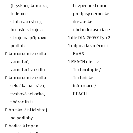
(tryskací) komora,
bezpečnostními
loděnice,
předpisy německé
stahovací stroj,
dřevařské
brousící stroje a
obchodní asociace
stroje na přípravu
dle DIN 26057 Typ 2
podlah
odpovídá směrnici
komunální vozidla:
RoHS
zametač,
REACH dle -->
zametací vozidlo
Technologie /
komunální vozidla:
Technické
sekačka na trávu,
informace /
svahová sekačka,
REACH
sběrač listí
bruska, čistící stroj
na podlahy
hadice k topení -