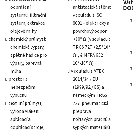
VAR
odprášení
antistatická stěna:
DO
systému, filtrační
v souladu s ISO
systém, extrakce
8031 - elektrický a
olejové mlhy
povrchový odpor
chemický průmysl:
<10⁹ Ω (v souladu s
chemické výpary,
TRGS 727 <2,5*10⁸
zpětné hadice pro
Ω*, & NFPA 652
výpary, barevná
10⁸-10⁹ Ω)
mlha
v souladu s ATEX
prostor s
2014/34 / EU
nebezpečím
(1999/92 / ES) a
výbuchu
německým TRGS
textilní průmysl,
727: pneumatická
výroba vláken:
přeprava
spřádací a
hořlavých prachů a
dopřádací stroje,
sypkých materiálů