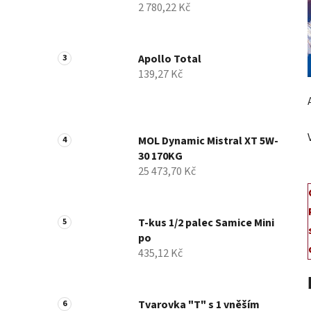
2 780,22 Kč
p
a
n
Apollo Total
e
139,27 Kč
l
MOL Dynamic Mistral XT 5W-
30 170KG
25 473,70 Kč
T-kus 1/2 palec Samice Mini
po
435,12 Kč
Tvarovka "T" s 1 vněším