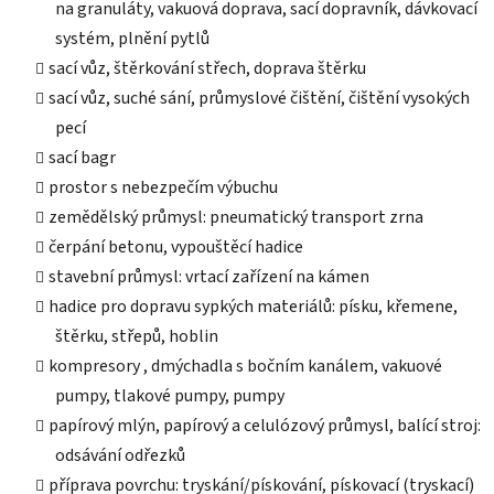
na granuláty, vakuová doprava, sací dopravník, dávkovací
systém, plnění pytlů
sací vůz, štěrkování střech, doprava štěrku
sací vůz, suché sání, průmyslové čištění, čištění vysokých
pecí
sací bagr
prostor s nebezpečím výbuchu
zemědělský průmysl: pneumatický transport zrna
čerpání betonu, vypouštěcí hadice
stavební průmysl: vrtací zařízení na kámen
hadice pro dopravu sypkých materiálů: písku, křemene,
štěrku, střepů, hoblin
kompresory , dmýchadla s bočním kanálem, vakuové
pumpy, tlakové pumpy, pumpy
papírový mlýn, papírový a celulózový průmysl, balící stroj:
odsávání odřezků
příprava povrchu: tryskání/pískování, pískovací (tryskací)