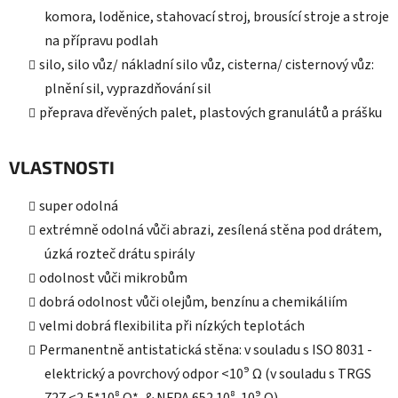
komora, loděnice, stahovací stroj, brousící stroje a stroje
na přípravu podlah
silo, silo vůz/ nákladní silo vůz, cisterna/ cisternový vůz:
plnění sil, vyprazdňování sil
přeprava dřevěných palet, plastových granulátů a prášku
VLASTNOSTI
super odolná
extrémně odolná vůči abrazi, zesílená stěna pod drátem,
úzká rozteč drátu spirály
odolnost vůči mikrobům
dobrá odolnost vůči olejům, benzínu a chemikáliím
velmi dobrá flexibilita při nízkých teplotách
Permanentně antistatická stěna: v souladu s ISO 8031 -
elektrický a povrchový odpor <10⁹ Ω (v souladu s TRGS
727 <2,5*10⁸ Ω*, & NFPA 652 10⁸-10⁹ Ω)