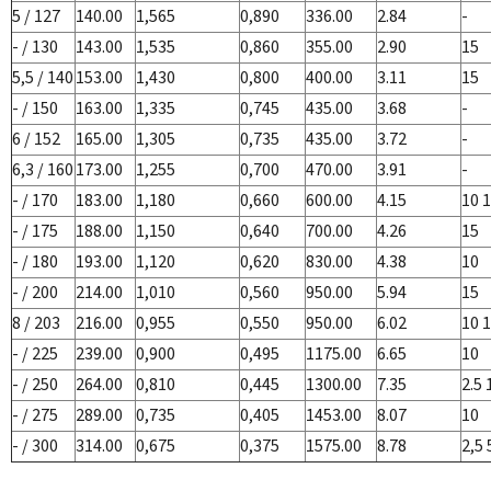
5 / 127
140.00
1,565
0,890
336.00
2.84
-
- / 130
143.00
1,535
0,860
355.00
2.90
15
5,5 / 140
153.00
1,430
0,800
400.00
3.11
15
- / 150
163.00
1,335
0,745
435.00
3.68
-
6 / 152
165.00
1,305
0,735
435.00
3.72
-
6,3 / 160
173.00
1,255
0,700
470.00
3.91
-
- / 170
183.00
1,180
0,660
600.00
4.15
10 
- / 175
188.00
1,150
0,640
700.00
4.26
15
- / 180
193.00
1,120
0,620
830.00
4.38
10
- / 200
214.00
1,010
0,560
950.00
5.94
15
8 / 203
216.00
0,955
0,550
950.00
6.02
10 
- / 225
239.00
0,900
0,495
1175.00
6.65
10
- / 250
264.00
0,810
0,445
1300.00
7.35
2.5 
- / 275
289.00
0,735
0,405
1453.00
8.07
10
- / 300
314.00
0,675
0,375
1575.00
8.78
2,5 