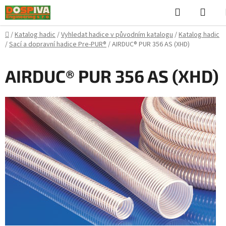
Přejít
Hledat
NÁK
na
KOŠ
obsah
Domů
/
Katalog hadic
/
Vyhledat hadice v původním katalogu
/
Katalog hadic
/
Sací a dopravní hadice Pre-PUR®
/
AIRDUC® PUR 356 AS (XHD)
AIRDUC® PUR 356 AS (XHD)