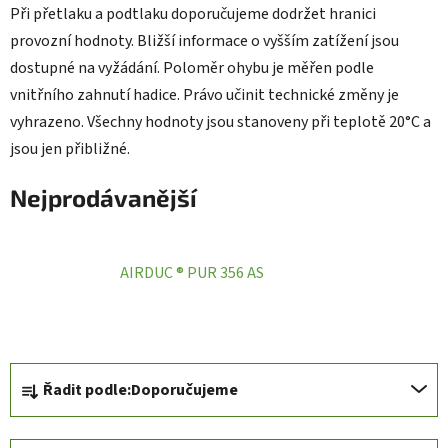
Při přetlaku a podtlaku doporučujeme dodržet hranici
provozní hodnoty. Bližší informace o vyšším zatížení jsou
dostupné na vyžádání. Poloměr ohybu je měřen podle
vnitřního zahnutí hadice. Právo učinit technické změny je
vyhrazeno. Všechny hodnoty jsou stanoveny při teplotě 20°C a
jsou jen přibližné.
Nejprodávanější
AIRDUC ® PUR 356 AS
Ř
Řadit podle:
Doporučujeme
a
z