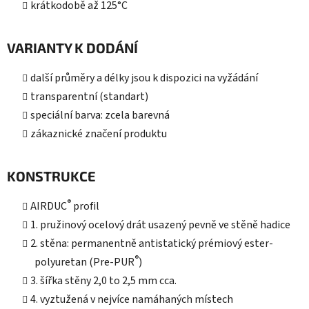
krátkodobě až 125°C
VARIANTY K DODÁNÍ
další průměry a délky jsou k dispozici na vyžádání
transparentní (standart)
speciální barva: zcela barevná
zákaznické značení produktu
KONSTRUKCE
®
AIRDUC
profil
1. pružinový ocelový drát usazený pevně ve stěně hadice
2. stěna: permanentně antistatický prémiový ester-
®
polyuretan (Pre-PUR
)
3. šířka stěny 2,0 to 2,5 mm cca.
4. vyztužená v nejvíce namáhaných místech