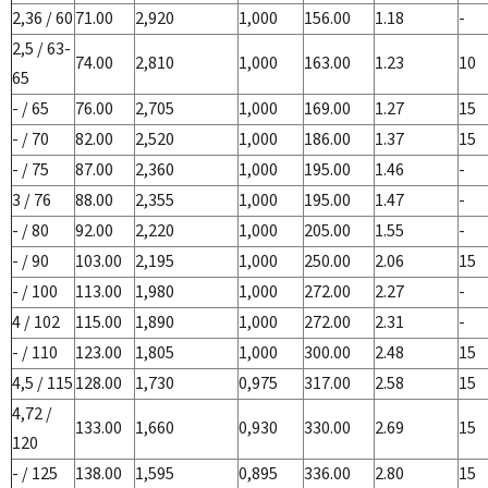
2,36 / 60
71.00
2,920
1,000
156.00
1.18
-
2,5 / 63-
74.00
2,810
1,000
163.00
1.23
10
65
- / 65
76.00
2,705
1,000
169.00
1.27
15
- / 70
82.00
2,520
1,000
186.00
1.37
15
- / 75
87.00
2,360
1,000
195.00
1.46
-
3 / 76
88.00
2,355
1,000
195.00
1.47
-
- / 80
92.00
2,220
1,000
205.00
1.55
-
- / 90
103.00
2,195
1,000
250.00
2.06
15
- / 100
113.00
1,980
1,000
272.00
2.27
-
4 / 102
115.00
1,890
1,000
272.00
2.31
-
- / 110
123.00
1,805
1,000
300.00
2.48
15
4,5 / 115
128.00
1,730
0,975
317.00
2.58
15
4,72 /
133.00
1,660
0,930
330.00
2.69
15
120
- / 125
138.00
1,595
0,895
336.00
2.80
15