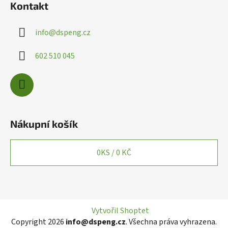
i
Kontakt
s
u
info
@
dspeng.cz
602 510 045
Nákupní košík
0
KS /
0 KČ
Vytvořil Shoptet
Copyright 2026
info@dspeng.cz
. Všechna práva vyhrazena.