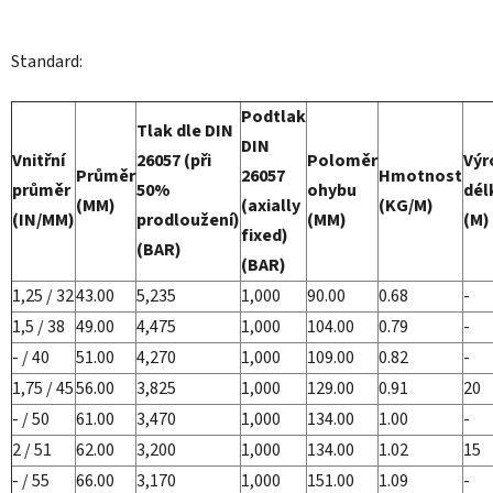
Standard:
Podtlak
Tlak dle DIN
DIN
Vnitřní
26057 (při
Poloměr
Výr
Průměr
26057
Hmotnost
průměr
50%
ohybu
dél
(MM)
(axially
(KG/M)
(IN/MM)
prodloužení)
(MM)
(M)
fixed)
(BAR)
(BAR)
1,25 / 32
43.00
5,235
1,000
90.00
0.68
-
1,5 / 38
49.00
4,475
1,000
104.00
0.79
-
- / 40
51.00
4,270
1,000
109.00
0.82
-
1,75 / 45
56.00
3,825
1,000
129.00
0.91
20
- / 50
61.00
3,470
1,000
134.00
1.00
-
2 / 51
62.00
3,200
1,000
134.00
1.02
15
- / 55
66.00
3,170
1,000
151.00
1.09
-