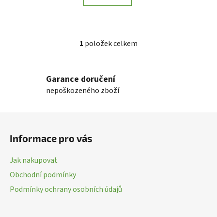
1
položek celkem
O
v
l
Garance doručení
á
nepoškozeného zboží
d
a
c
Z
í
á
p
Informace pro vás
p
r
a
v
Jak nakupovat
k
t
Obchodní podmínky
y
í
v
Podmínky ochrany osobních údajů
ý
p