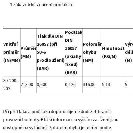
zákaznické značení produktu
Podtlak
Tlak dle DIN
DIN
Vnitřní
26057 (při
Poloměr
Výr
Průměr
26057
Hmotnost
průměr
50%
ohybu
dél
(MM)
(axially
(KG/M)
(IN/MM)
prodloužení)
(MM)
(M)
fixed)
(BAR)
(BAR)
8 / 200-
213.00
0,600
0,120
316.00
5.13
5
203
Při přetlaku a podtlaku doporučujeme dodržet hranici
provozní hodnoty. Bližší informace o vyšším zatížení jsou
dostupné na vyžádání. Poloměr ohybu je měřen podle