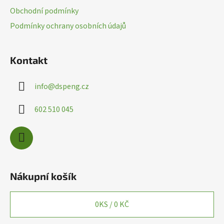
t
Obchodní podmínky
í
Podmínky ochrany osobních údajů
Kontakt
info
@
dspeng.cz
602 510 045
Nákupní košík
0
KS /
0 KČ