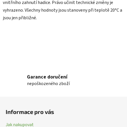
vnitřního zahnutí hadice. Právo učinit technické změny je
vyhrazeno. Všechny hodnoty jsou stanoveny při teplotě 20°C a
jsou jen přibližné.
Garance doručení
nepoškozeného zboží
Z
á
Informace pro vás
p
a
Jak nakupovat