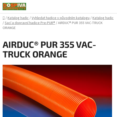
Přejít
na
obsah
Domů
/
Katalog hadic
/
Vyhledat hadice v původním katalogu
/
Katalog hadic
/
Sací a dopravní hadice Pre-PUR®
/
AIRDUC® PUR 355 VAC-TRUCK
ORANGE
AIRDUC® PUR 355 VAC-
TRUCK ORANGE