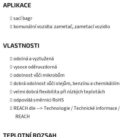
APLIKACE
sací bagr
komunální vozidla: zametač, zametací vozidlo
VLASTNOSTI
odolná a vyztužená
vysoce oděruvzdorná
odolnost vůči mikrobům
dobrá odolnost vůči olejům, benzínu a chemikáliím
velmi dobrá flexibilita při nízkých teplotách
odpovídá směrnici RoHS
REACH dle --> Technologie / Technické informace /
REACH
TEPLOTNÍ ROZSAH