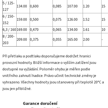
5 / 125-
134.00
0,600
0,085
107.00
1.20
15
127
6 / 150-
159.00
0,500
0,075
126.00
1.52
15
152
6,3 / 160
169.00
0,470
0,065
134.00
1.61
10
8 / 200-
209.00
0,375
0,055
165.00
2.00
-
203
Při přetlaku a podtlaku doporučujeme dodržet hranici
provozní hodnoty. Bližší informace o vyšším zatížení jsou
dostupné na vyžádání. Poloměr ohybu je měřen podle
vnitřního zahnutí hadice. Právo učinit technické změny je
vyhrazeno. Všechny hodnoty jsou stanoveny při teplotě 20°C a
jsou jen přibližné.
Garance doručení