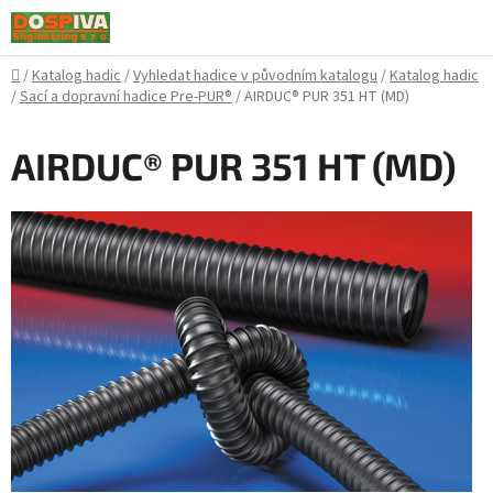
Přejít
na
obsah
Domů
/
Katalog hadic
/
Vyhledat hadice v původním katalogu
/
Katalog hadic
/
Sací a dopravní hadice Pre-PUR®
/
AIRDUC® PUR 351 HT (MD)
AIRDUC® PUR 351 HT (MD)