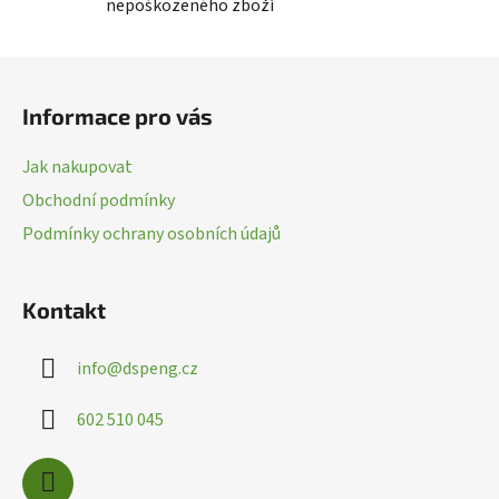
nepoškozeného zboží
Z
á
Informace pro vás
p
a
Jak nakupovat
t
Obchodní podmínky
í
Podmínky ochrany osobních údajů
Kontakt
info
@
dspeng.cz
602 510 045