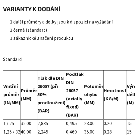
VARIANTY K DODÁNÍ
další průměry a délky jsou k dispozici na vyžádání
černá (standart)
zákaznické značení produktu
Standard:
Podtlak
Tlak dle DIN
DIN
Vnitřní
26057 (při
Poloměr
Výr
Průměr
26057
Hmotnost
průměr
50%
ohybu
dél
(MM)
(axially
(KG/M)
(IN/MM)
prodloužení)
(MM)
(M)
fixed)
(BAR)
(BAR)
1 / 25
32.00
2,835
0,495
28.00
0.20
15
1,25 / 32
40.00
2,245
0,460
35.00
0.28
15