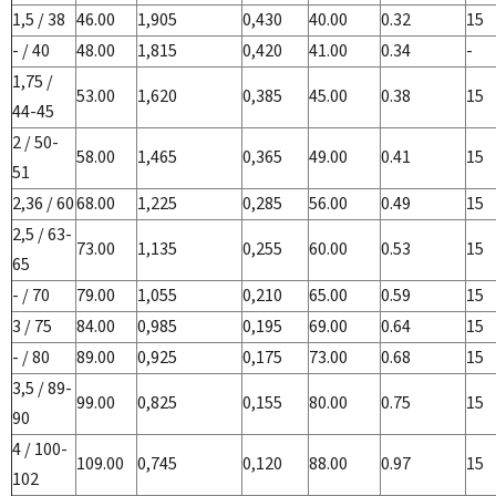
1,5 / 38
46.00
1,905
0,430
40.00
0.32
15
- / 40
48.00
1,815
0,420
41.00
0.34
-
1,75 /
53.00
1,620
0,385
45.00
0.38
15
44-45
2 / 50-
58.00
1,465
0,365
49.00
0.41
15
51
2,36 / 60
68.00
1,225
0,285
56.00
0.49
15
2,5 / 63-
73.00
1,135
0,255
60.00
0.53
15
65
- / 70
79.00
1,055
0,210
65.00
0.59
15
3 / 75
84.00
0,985
0,195
69.00
0.64
15
- / 80
89.00
0,925
0,175
73.00
0.68
15
3,5 / 89-
99.00
0,825
0,155
80.00
0.75
15
90
4 / 100-
109.00
0,745
0,120
88.00
0.97
15
102