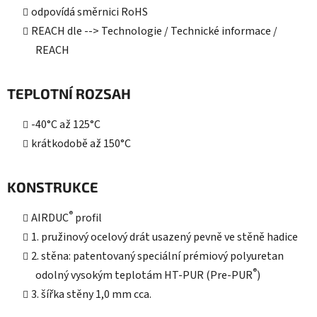
odpovídá směrnici RoHS
REACH dle --> Technologie / Technické informace /
REACH
TEPLOTNÍ ROZSAH
-40°C až 125°C
krátkodobě až 150°C
KONSTRUKCE
®
AIRDUC
profil
1. pružinový ocelový drát usazený pevně ve stěně hadice
2. stěna: patentovaný speciální prémiový polyuretan
®
odolný vysokým teplotám HT-PUR (Pre-PUR
)
3. šířka stěny 1,0 mm cca.