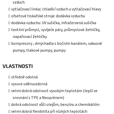
vzduch
vytlačovací linka/ chladící vzduch u vytlačovací hlavy
ofsetové tiskařské stroje: dodávka vzduchu
dodávka vzduchu: UV sušička, infračervená sušička
textilní průmysl, vyvíječe páry, průmyslové žehličky,
napařovací žehličky
kompresory , dmýchadla s bočním kanálem, vakuové
pumpy, tlakové pumpy, pumpy
VLASTNOSTI
středně odolná
vysoce oděruvzdorná
velmi dobrá odolnost vysokým teplotám (lepší ve
srovnání s TPE a Neoprénem)
dobrá odolnost vůči olejům, benzínu a chemikáliím
velmi dobrá flexibilita při nízkých teplotách