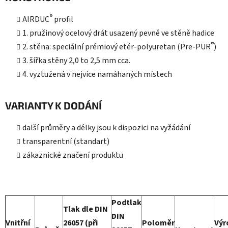
®
AIRDUC
profil
1. pružinový ocelový drát usazený pevně ve stěně hadice
®
2. stěna: speciální prémiový etér-polyuretan (Pre-PUR
)
3. šířka stěny 2,0 to 2,5 mm cca.
4. vyztužená v nejvíce namáhaných místech
VARIANTY K DODÁNÍ
další průměry a délky jsou k dispozici na vyžádání
transparentní (standart)
zákaznické značení produktu
Podtlak
Tlak dle DIN
DIN
Vnitřní
26057 (při
Poloměr
Výr