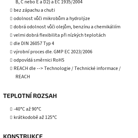
B, C nebo E a D2) a EC 1935/2004
bez zápachu a chuti
odolnost vůči mikrobům a hydrolýze
dobrá odolnost vůči olejům, benzínu a chemikáliím
velmi dobrá flexibilita při nízkých teplotách
dle DIN 26057 Typ 4
výrobní proces dle. GMP EC 2023/2006
odpovídá směrnici RoHS
REACH dle --> Technologie / Technické informace /
REACH
TEPLOTNÍ ROZSAH
-40°C až 90°C
krátkodobě až 125°C
KONSTRUKCE