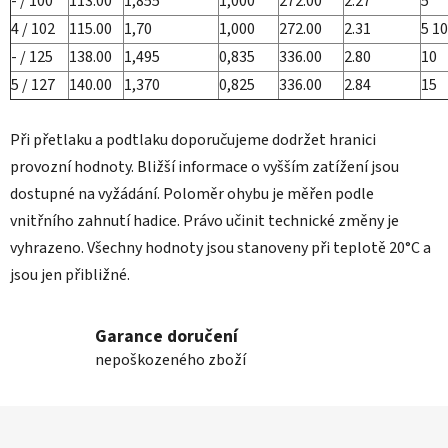
- / 100
113.00
1,855
1,000
272.00
2.27
5
4 / 102
115.00
1,70
1,000
272.00
2.31
5 10
- / 125
138.00
1,495
0,835
336.00
2.80
10
5 / 127
140.00
1,370
0,825
336.00
2.84
15
Při přetlaku a podtlaku doporučujeme dodržet hranici
provozní hodnoty. Bližší informace o vyšším zatížení jsou
dostupné na vyžádání. Poloměr ohybu je měřen podle
vnitřního zahnutí hadice. Právo učinit technické změny je
vyhrazeno. Všechny hodnoty jsou stanoveny při teplotě 20°C a
jsou jen přibližné.
Garance doručení
nepoškozeného zboží
Z
á