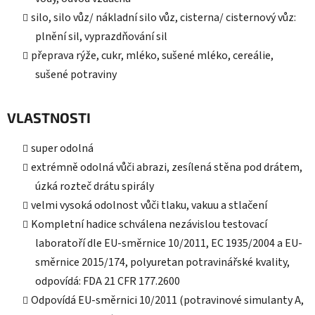
silo, silo vůz/ nákladní silo vůz, cisterna/ cisternový vůz:
plnění sil, vyprazdňování sil
přeprava rýže, cukr, mléko, sušené mléko, cereálie,
sušené potraviny
VLASTNOSTI
super odolná
extrémně odolná vůči abrazi, zesílená stěna pod drátem,
úzká rozteč drátu spirály
velmi vysoká odolnost vůči tlaku, vakuu a stlačení
Kompletní hadice schválena nezávislou testovací
laboratoří dle EU-směrnice 10/2011, EC 1935/2004 a EU-
směrnice 2015/174, polyuretan potravinářské kvality,
odpovídá: FDA 21 CFR 177.2600
Odpovídá EU-směrnici 10/2011 (potravinové simulanty A,