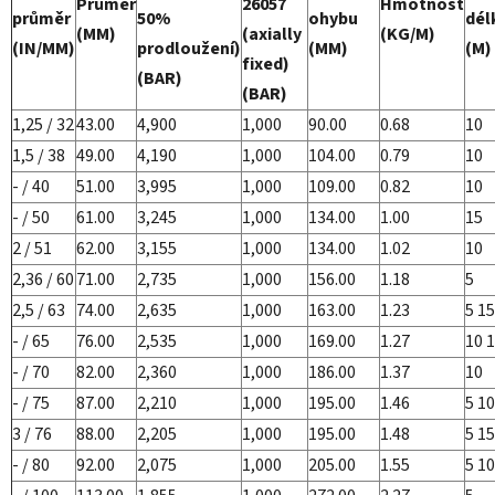
Průměr
26057
Hmotnost
průměr
50%
ohybu
dél
(MM)
(axially
(KG/M)
(IN/MM)
prodloužení)
(MM)
(M)
fixed)
(BAR)
(BAR)
1,25 / 32
43.00
4,900
1,000
90.00
0.68
10
1,5 / 38
49.00
4,190
1,000
104.00
0.79
10
- / 40
51.00
3,995
1,000
109.00
0.82
10
- / 50
61.00
3,245
1,000
134.00
1.00
15
2 / 51
62.00
3,155
1,000
134.00
1.02
10
2,36 / 60
71.00
2,735
1,000
156.00
1.18
5
2,5 / 63
74.00
2,635
1,000
163.00
1.23
5 15
- / 65
76.00
2,535
1,000
169.00
1.27
10 
- / 70
82.00
2,360
1,000
186.00
1.37
10
- / 75
87.00
2,210
1,000
195.00
1.46
5 10
3 / 76
88.00
2,205
1,000
195.00
1.48
5 15
- / 80
92.00
2,075
1,000
205.00
1.55
5 10