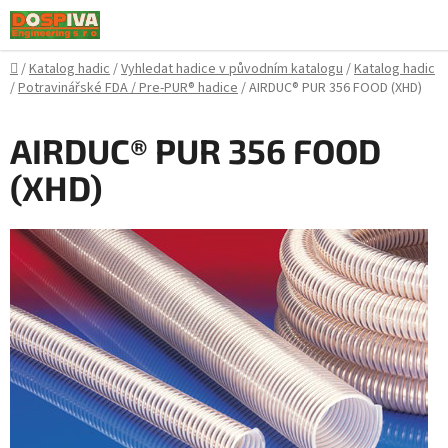
Přejít
na
obsah
Domů
/
Katalog hadic
/
Vyhledat hadice v původním katalogu
/
Katalog hadic
/
Potravinářské FDA / Pre-PUR® hadice
/
AIRDUC® PUR 356 FOOD (XHD)
AIRDUC® PUR 356 FOOD
(XHD)