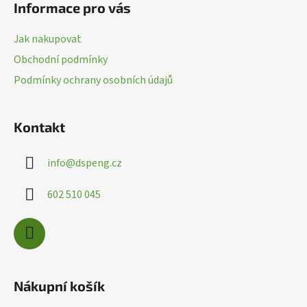
Informace pro vás
p
a
Jak nakupovat
t
Obchodní podmínky
í
Podmínky ochrany osobních údajů
Kontakt
info
@
dspeng.cz
602 510 045
Nákupní košík