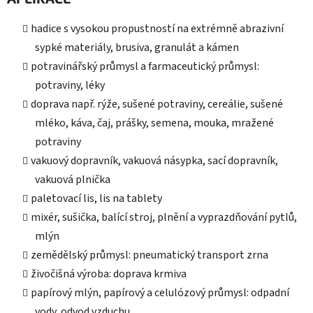
hadice s vysokou propustností na extrémně abrazivní
sypké materiály, brusiva, granulát a kámen
potravinářský průmysl a farmaceutický průmysl:
potraviny, léky
doprava např. rýže, sušené potraviny, cereálie, sušené
mléko, káva, čaj, prášky, semena, mouka, mražené
potraviny
vakuový dopravník, vakuová násypka, sací dopravník,
vakuová plnička
paletovací lis, lis na tablety
mixér, sušička, balící stroj, plnění a vyprazdňování pytlů,
mlýn
zemědělský průmysl: pneumatický transport zrna
živočišná výroba: doprava krmiva
papírový mlýn, papírový a celulózový průmysl: odpadní
vody, odvod vzduchu