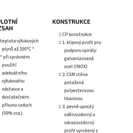
PLOTNÍ
KONSTRUKCE
ZSAH
CP konstrukce
teplota výfukových
1. klipový profil pro
plynů až 200°C *
podporu spirály:
* při správném
galvanizovaná
použití
ocel (INOX)
adekvátního
2. CSM stěna
výfukového
potažená
nástavce a
polyesterovou
dostatečném
tkaninou
přísunu vzduch
3. pevně upnutý
(50% cca.).
oděruvzdorný a
nárazuvzdorný
profil vyrobený z