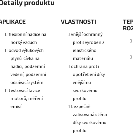
Detaily produktu
APLIKACE
VLASTNOSTI
TE
RO
flexibilní hadice na
vnější ochranný
horký vzduch
profil vyroben z
odvod výfukových
elastického
plynů: cívka na
materiálu
hadici, podzemní
ochrana proti
vedení, podzemní
opotřebení díky
odsávací systém
vnějšímu
testovací lavice
svorkovému
motorů, měření
profilu
emisí
bezpečně
zalisovaná stěna
díky svorkovému
profilu