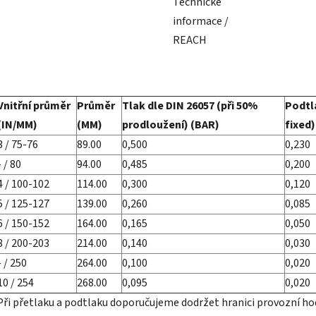
Technické
informace /
REACH
Vnitřní průměr
Průměr
Tlak dle DIN 26057 (při 50%
Podtla
(IN/MM)
(MM)
prodloužení) (BAR)
fixed)
3 / 75-76
89.00
0,500
0,230
- / 80
94.00
0,485
0,200
4 / 100-102
114.00
0,300
0,120
5 / 125-127
139.00
0,260
0,085
6 / 150-152
164.00
0,165
0,050
8 / 200-203
214.00
0,140
0,030
- / 250
264.00
0,100
0,020
10 / 254
268.00
0,095
0,020
Při přetlaku a podtlaku doporučujeme dodržet hranici provozní hod