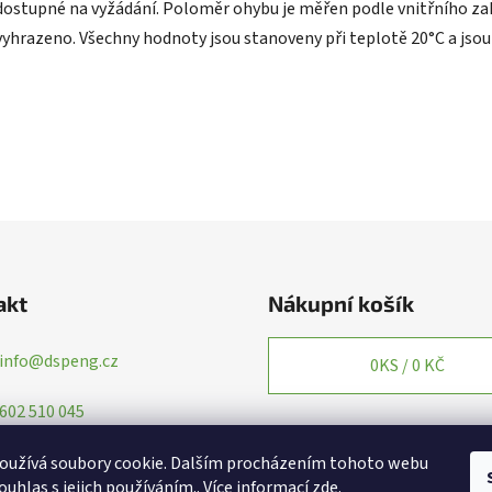
dostupné na vyžádání. Poloměr ohybu je měřen podle vnitřního zah
vyhrazeno. Všechny hodnoty jsou stanoveny při teplotě 20°C a jsou 
akt
Nákupní košík
info
@
dspeng.cz
0
KS /
0 KČ
602 510 045
oužívá soubory cookie. Dalším procházením tohoto webu
ouhlas s jejich používáním.. Více informací
zde
.