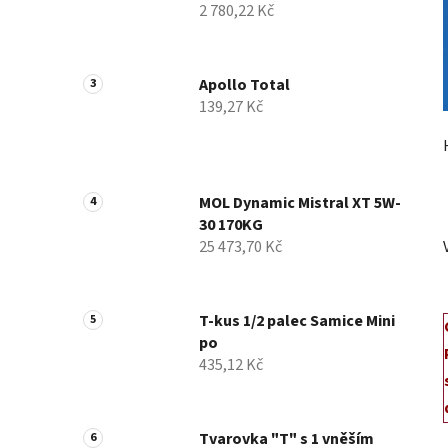
2 780,22 Kč
p
a
n
Apollo Total
e
139,27 Kč
l
MOL Dynamic Mistral XT 5W-
30 170KG
25 473,70 Kč
T-kus 1/2 palec Samice Mini
po
435,12 Kč
Tvarovka "T" s 1 vněším