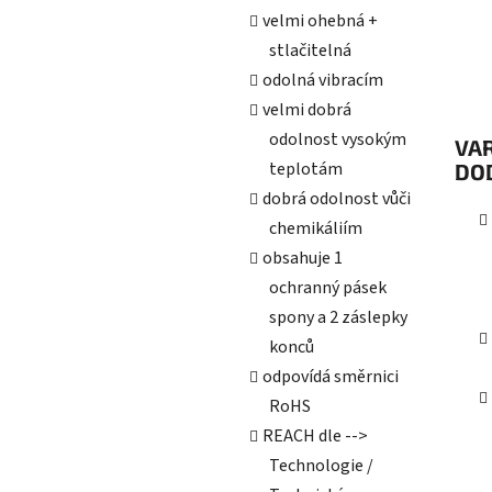
velmi ohebná +
stlačitelná
odolná vibracím
velmi dobrá
odolnost vysokým
VAR
teplotám
DO
dobrá odolnost vůči
chemikáliím
obsahuje 1
ochranný pásek
spony a 2 záslepky
konců
odpovídá směrnici
RoHS
REACH dle -->
Technologie /