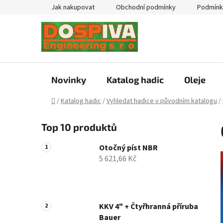
Přejít
Jak nakupovat
Obchodní podmínky
Podmínk
na
obsah
Novinky
Katalog hadic
Oleje
Domů
/
Katalog hadic
/
Vyhledat hadice v původním katalogu
/
P
Top 10 produktů
o
s
Otočný píst NBR
t
5 621,66 Kč
r
a
n
n
KKV 4" + Čtyřhranná příruba
Bauer
í