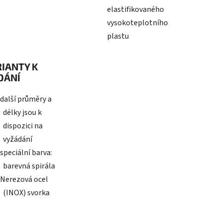
elastifikovaného
vysokoteplotního
plastu
IANTY K
DÁNÍ
další průměry a
délky jsou k
dispozici na
vyžádání
speciální barva:
barevná spirála
Nerezová ocel
(INOX) svorka