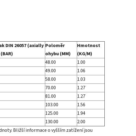
k DIN 26057 (axially
Poloměr
Hmotnost
 (BAR)
ohybu (MM)
(KG/M)
48.00
1.00
49.00
1.06
58.00
1.03
70.00
1.27
81.00
1.27
103.00
1.56
125.00
1.94
130.00
2.00
noty. Bližší informace o vyšším zatížení jsou