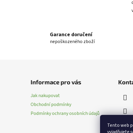
Garance doručení
nepoškozeného zboží
Z
á
Informace pro vás
Kont
p
a
Jak nakupovat
t
Obchodní podmínky
í
Podmínky ochrany osobních údajů
Tento web p
vyjadřujete s