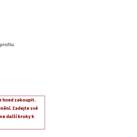
profilu
e hned zakoupit.
nění. Zadejte své
e další kroky k