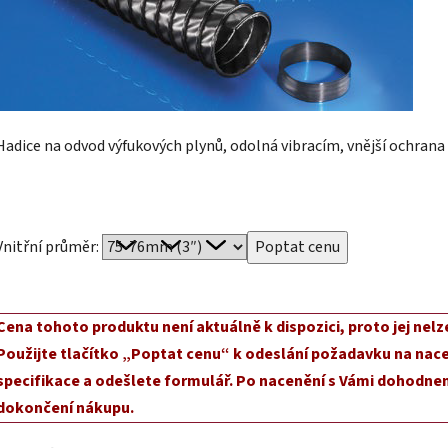
Hadice na odvod výfukových plynů, odolná vibracím, vnější ochrana 
Vnitřní průměr:
Cena tohoto produktu není aktuálně k dispozici, proto jej nelz
Použijte tlačítko „Poptat cenu“ k odeslání požadavku na nace
specifikace a odešlete formulář. Po nacenění s Vámi dohodnem
dokončení nákupu.