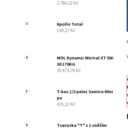
2 780,22 Kč
p
a
n
Apollo Total
e
139,27 Kč
l
MOL Dynamic Mistral XT 5W-
30 170KG
25 473,70 Kč
T-kus 1/2 palec Samice Mini
po
435,12 Kč
Tvarovka "T" s 1 vněším