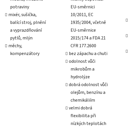
potraviny
EU-směrnici
mixér, sušička,
10/2011, EC
balící stroj, plnění
1935/2004, včetně
a vyprazdňování
EU-směrnice
pytlů, mlýn
2015/174 a FDA 21
měchy,
CFR 177.2600
kompenzátory
bez zápachu a chuti
odolnost vůči
mikrobům a
hydrolýze
dobrá odolnost vůči
olejům, benzínu a
chemikáliím
velmi dobrá
flexibilita při
nízkých teplotách