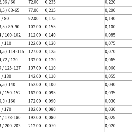
2,36 / 60
72.00
0,235
0,220
2,5 / 63-65
77.00
0,215
0,200
- / 80
92.00
0,175
0,140
3,5 / 89-90
102.00
0,155
0,100
4 / 100-102
112.00
0,140
0,085
- / 110
122.00
0,130
0,075
4,5 / 114-115
127.00
0,125
0,070
4,72 / 120
132.00
0,120
0,065
5 / 125-127
137.00
0,110
0,060
- / 130
142.00
0,110
0,055
5,5 / 140
152.00
0,100
0,040
6 / 150-152
162.00
0,095
0,035
6,3 / 160
172.00
0,090
0,030
- / 170
182.00
0,080
0,030
7 / 178-180
192.00
0,080
0,025
8 / 200-203
212.00
0,070
0,020