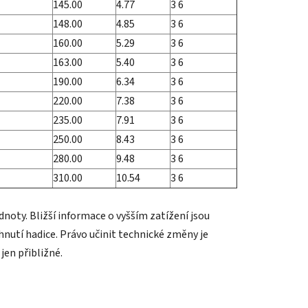
145.00
4.77
3 6
148.00
4.85
3 6
160.00
5.29
3 6
163.00
5.40
3 6
190.00
6.34
3 6
220.00
7.38
3 6
235.00
7.91
3 6
250.00
8.43
3 6
280.00
9.48
3 6
310.00
10.54
3 6
noty. Bližší informace o vyšším zatížení jsou
nutí hadice. Právo učinit technické změny je
jen přibližné.