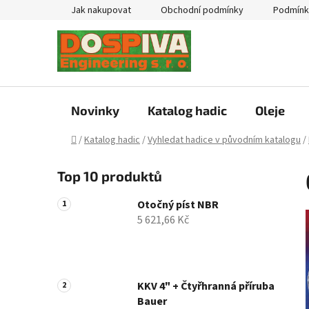
Přejít
Jak nakupovat
Obchodní podmínky
Podmínk
na
obsah
Novinky
Katalog hadic
Oleje
Domů
/
Katalog hadic
/
Vyhledat hadice v původním katalogu
/
P
Top 10 produktů
o
s
Otočný píst NBR
t
5 621,66 Kč
r
a
n
n
KKV 4" + Čtyřhranná příruba
Bauer
í