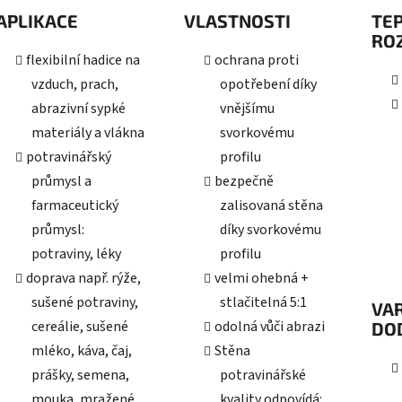
APLIKACE
VLASTNOSTI
TE
RO
flexibilní hadice na
ochrana proti
vzduch, prach,
opotřebení díky
abrazivní sypké
vnějšímu
materiály a vlákna
svorkovému
potravinářský
profilu
průmysl a
bezpečně
farmaceutický
zalisovaná stěna
průmysl:
díky svorkovému
potraviny, léky
profilu
doprava např. rýže,
velmi ohebná +
sušené potraviny,
stlačitelná 5:1
VAR
cereálie, sušené
odolná vůči abrazi
DO
mléko, káva, čaj,
Stěna
prášky, semena,
potravinářské
mouka, mražené
kvality odpovídá: