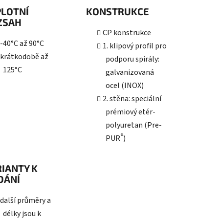
PLOTNÍ
KONSTRUKCE
ZSAH
CP konstrukce
-40°C až 90°C
1. klipový profil pro
krátkodobě až
podporu spirály:
125°C
galvanizovaná
ocel (INOX)
2. stěna: speciální
prémiový etér-
polyuretan (Pre-
®
PUR
)
IANTY K
DÁNÍ
další průměry a
délky jsou k