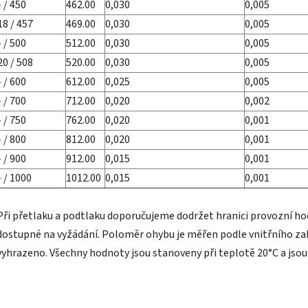
- / 450
462.00
0,030
0,005
18 / 457
469.00
0,030
0,005
- / 500
512.00
0,030
0,005
20 / 508
520.00
0,030
0,005
- / 600
612.00
0,025
0,005
- / 700
712.00
0,020
0,002
- / 750
762.00
0,020
0,001
- / 800
812.00
0,020
0,001
- / 900
912.00
0,015
0,001
- / 1000
1012.00
0,015
0,001
Při přetlaku a podtlaku doporučujeme dodržet hranici provozní hod
dostupné na vyžádání. Poloměr ohybu je měřen podle vnitřního zah
vyhrazeno. Všechny hodnoty jsou stanoveny při teplotě 20°C a jsou 