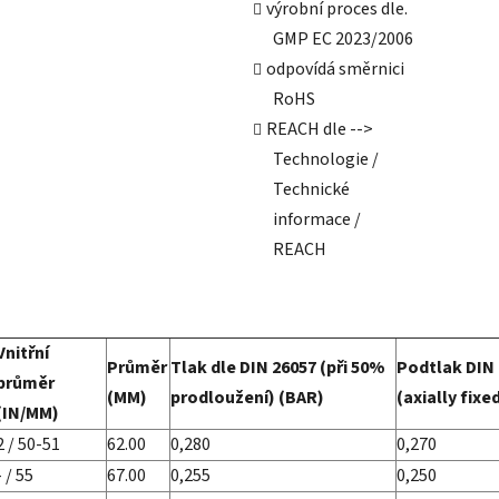
výrobní proces dle.
GMP EC 2023/2006
odpovídá směrnici
RoHS
REACH dle -->
Technologie /
Technické
informace /
REACH
Vnitřní
Průměr
Tlak dle DIN 26057 (při 50%
Podtlak DIN
průměr
(MM)
prodloužení) (BAR)
(axially fixe
(IN/MM)
2 / 50-51
62.00
0,280
0,270
- / 55
67.00
0,255
0,250