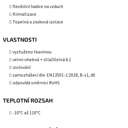
flexibilní hadice na vzduch
Klimatizace
Tepelná a zvuková izolace
VLASTNOSTI
vyztuženo tkaninou
velmi ohebná + stlačitelná 6:1
izolování
samozhášecí dle: EN13501-1:2018, B-s1, d0
odpovídá směrnici RoHS
TEPLOTNÍ ROZSAH
-10°C až 110°C