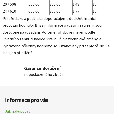
20 / 508
558.60
305.00
1.48
10
24 / 610
660.60
366.00
1.77
10
Při přetlaku a podtlaku doporučujeme dodržet hranici
provozní hodnoty. Bližší informace o vyšším zatížení jsou
dostupné na vyžádání. Poloměr ohybu je měřen podle
vnitřního zahnutí hadice. Právo učinit technické změny je
vyhrazeno. Všechny hodnoty jsou stanoveny při teplotě 20°C a
jsou jen přibližné.
Garance doručení
nepoškozeného zboží
Z
á
Informace pro vás
p
a
Jak nakupovat