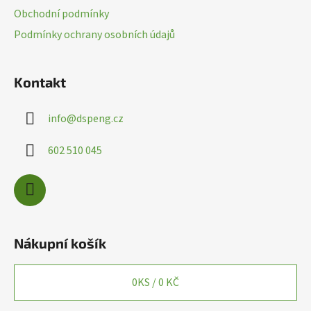
t
Obchodní podmínky
í
Podmínky ochrany osobních údajů
Kontakt
info
@
dspeng.cz
602 510 045
Nákupní košík
0
KS /
0 KČ