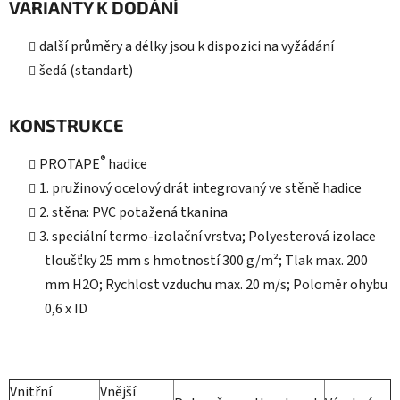
VARIANTY K DODÁNÍ
další průměry a délky jsou k dispozici na vyžádání
šedá (standart)
KONSTRUKCE
®
PROTAPE
hadice
1. pružinový ocelový drát integrovaný ve stěně hadice
2. stěna: PVC potažená tkanina
3. speciální termo-izolační vrstva; Polyesterová izolace
tloušťky 25 mm s hmotností 300 g/m²; Tlak max. 200
mm H2O; Rychlost vzduchu max. 20 m/s; Poloměr ohybu
0,6 x ID
Vnitřní
Vnější