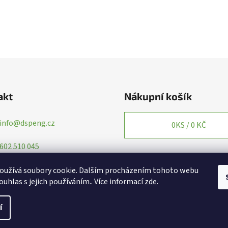
akt
Nákupní košík
info
@
dspeng.cz
0
KS /
0 KČ
602 510 045
oužívá soubory cookie. Dalším procházením tohoto webu
ouhlas s jejich používáním.. Více informací
zde
.
í
yhrazena.