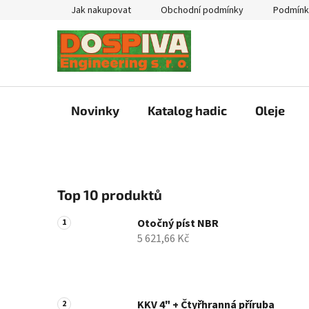
Přejít
Jak nakupovat
Obchodní podmínky
Podmínk
na
obsah
Novinky
Katalog hadic
Oleje
P
Top 10 produktů
o
s
Otočný píst NBR
t
5 621,66 Kč
r
a
n
n
KKV 4" + Čtyřhranná příruba