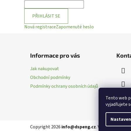
PŘIHLÁSIT SE
Nová registrace
Zapomenuté heslo
Z
á
Informace pro vás
Kont
p
a
Jak nakupovat
t
Obchodní podmínky
í
Podmínky ochrany osobních údajů
Tento web p
vyjadřujete s
Nastaven
Copyright 2026
info@dspeng.cz
. Všechna práva v