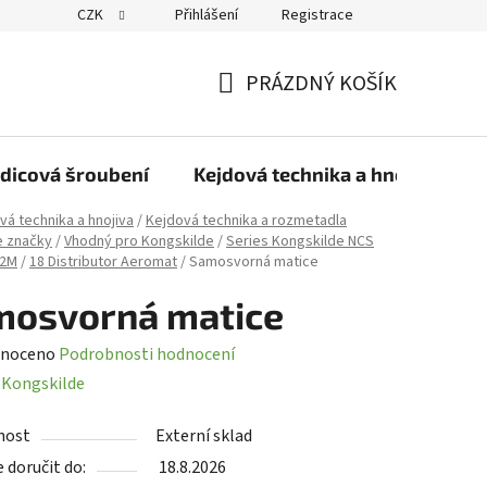
CZK
Přihlášení
Registrace
PRÁZDNÝ KOŠÍK
NÁKUPNÍ
KOŠÍK
dicová šroubení
Kejdová technika a hnojiva
vá technika a hnojiva
/
Kejdová technika a rozmetadla
e značky
/
Vhodný pro Kongskilde
/
Series Kongskilde NCS
02M
/
18 Distributor Aeromat
/
Samosvorná matice
mosvorná matice
né
noceno
Podrobnosti hodnocení
ení
:
Kongskilde
tu
nost
Externí sklad
doručit do:
18.8.2026