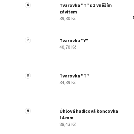
Tvarovka "T" s 1 vněším
závitem
39,30 Kč
Tvarovka "Y"
40,70 Kč
Tvarovka "T"
34,39 Kč
Úhlová hadicová koncovka
14 mm
88,43 Kč