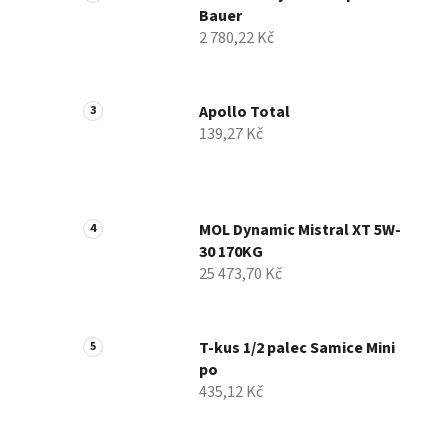
Bauer
í
2 780,22 Kč
p
a
n
Apollo Total
e
139,27 Kč
l
MOL Dynamic Mistral XT 5W-
30 170KG
25 473,70 Kč
T-kus 1/2 palec Samice Mini
po
435,12 Kč