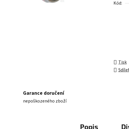
Kód:
z
5
hvězdič
Tisk
Sdíle
Garance doručení
nepoškozeného zboží
Popis
Di