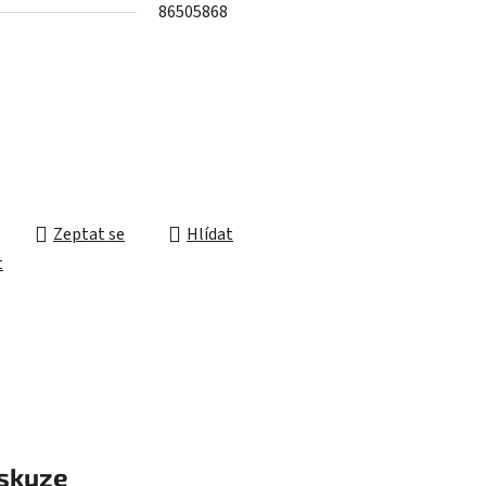
86505868
ek.
Zeptat se
Hlídat
t
skuze