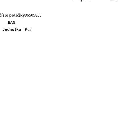
Číslo položky
86505868
EAN
Jednotka
Kus