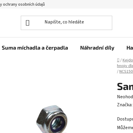
y ochrany osobních údajů
Suma míchadla a čerpadla
Náhradní díly
Ha
Domů
/
Kejdo
hnojiv dl
/
NCS15
Sa
Průměr
Neohod
hodnoc
Značka
produk
Dostup
je
Můžeme 
0,0