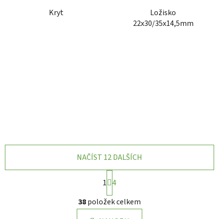
Kryt
Ložisko
22x30/35x14,5mm
NAČÍST 12 DALŠÍCH
S
1
4
t
r
O
38
položek celkem
á
v
n
l