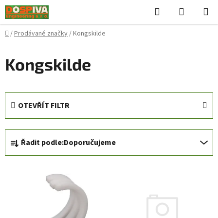
Přejít
Hledat
NÁKUPN
na
KOŠÍK
obsah
Domů
/
Prodávané značky
/
Kongskilde
Kongskilde
OTEVŘÍT FILTR
Ř
Řadit podle:
Doporučujeme
a
z
V
e
ý
n
p
í
i
p