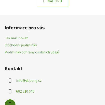
k
NAHORU
á
o
d
v
a
á
Z
n
c
á
í
í
Informace pro vás
p
p
r
a
Jak nakupovat
v
t
k
Obchodní podmínky
í
y
Podmínky ochrany osobních údajů
v
ý
p
Kontakt
i
s
info
@
dspeng.cz
u
602 510 045