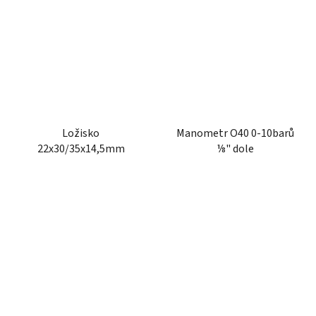
Ložisko
Manometr O40 0-10barů
22x30/35x14,5mm
⅛" dole