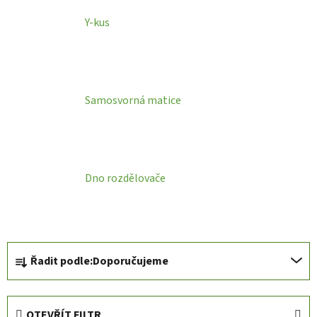
Y-kus
Samosvorná matice
Dno rozdělovače
Ř
Řadit podle:
Doporučujeme
a
z
e
OTEVŘÍT FILTR