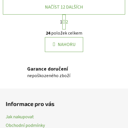
NAČÍST 12 DALŠÍCH
S
1
2
t
r
O
24
položek celkem
á
v
n
l
k
NAHORU
á
o
d
v
a
á
n
c
Garance doručení
í
í
nepoškozeného zboží
p
r
Z
v
k
á
Informace pro vás
y
p
v
a
ý
Jak nakupovat
t
p
Obchodní podmínky