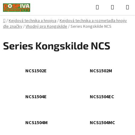
Přejít
Hledat
NÁKUPN
na
KOŠÍK
obsah
Domů
/
Kejdová technika a hnojiva
/
Kejdová technika a rozmetadla hnojiv
dle značky
/
Vhodný pro Kongskilde
/
Series Kongskilde NCS
Series Kongskilde NCS
NCS1502E
NCS1502M
NCS1504E
NCS1504EC
NCS1504M
NCS1504MC