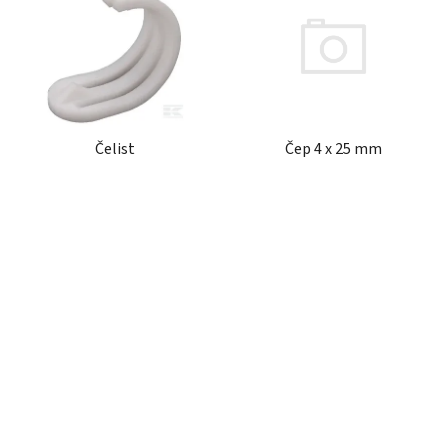
r
p
o
i
d
s
u
p
k
r
t
Čep 4 x 25 mm
Čelist
o
ů
d
u
k
t
ů