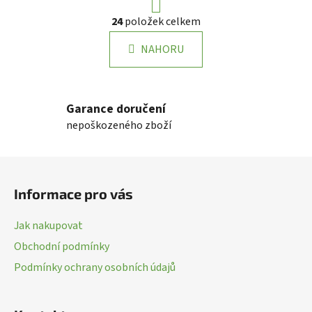
r
O
24
položek celkem
á
v
n
l
k
NAHORU
á
o
d
v
a
á
n
c
Garance doručení
í
í
nepoškozeného zboží
p
r
Z
v
k
á
Informace pro vás
y
p
v
a
ý
Jak nakupovat
t
p
Obchodní podmínky
í
i
Podmínky ochrany osobních údajů
s
u