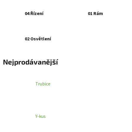
04 Řízení
01 Rám
02 Osvětlení
Nejprodávanější
Trubice
Y-kus