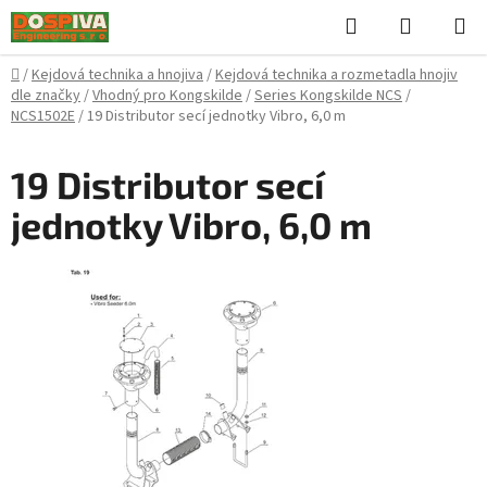
Přejít
Hledat
NÁKUPN
na
KOŠÍK
obsah
Domů
/
Kejdová technika a hnojiva
/
Kejdová technika a rozmetadla hnojiv
dle značky
/
Vhodný pro Kongskilde
/
Series Kongskilde NCS
/
NCS1502E
/
19 Distributor secí jednotky Vibro, 6,0 m
19 Distributor secí
jednotky Vibro, 6,0 m