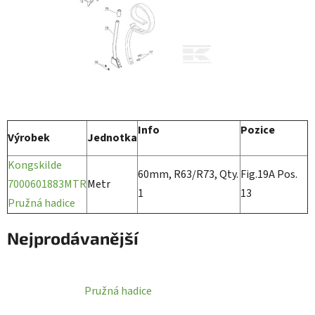
Info
Pozice
Výrobek
Jednotka
Kongskilde
60mm, R63/R73, Qty.
Fig.19A Pos.
7000601883MTR
Metr
1
13
Pružná hadice
Nejprodávanější
Pružná hadice