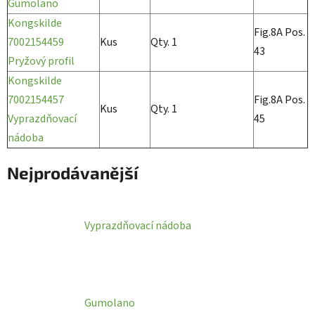
Gumolano
Kongskilde
Fig.8A Pos.
7002154459
Kus
Qty. 1
43
Pryžový profil
Kongskilde
7002154457
Fig.8A Pos.
Kus
Qty. 1
Vyprazdňovací
45
nádoba
Nejprodávanější
Vyprazdňovací nádoba
Gumolano