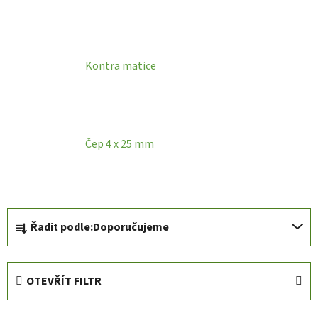
Kontra matice
Čep 4 x 25 mm
Ř
Řadit podle:
Doporučujeme
a
z
e
OTEVŘÍT FILTR
n
í