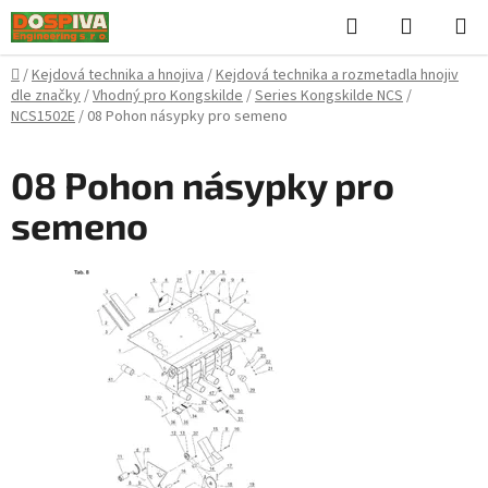
Přejít
Hledat
NÁKUPN
na
KOŠÍK
obsah
Domů
/
Kejdová technika a hnojiva
/
Kejdová technika a rozmetadla hnojiv
dle značky
/
Vhodný pro Kongskilde
/
Series Kongskilde NCS
/
NCS1502E
/
08 Pohon násypky pro semeno
08 Pohon násypky pro
semeno