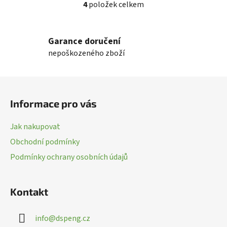
4
položek celkem
O
v
l
Garance doručení
á
nepoškozeného zboží
d
a
c
Z
í
á
p
Informace pro vás
p
r
a
v
Jak nakupovat
k
t
Obchodní podmínky
y
í
v
Podmínky ochrany osobních údajů
ý
p
i
Kontakt
s
u
info
@
dspeng.cz