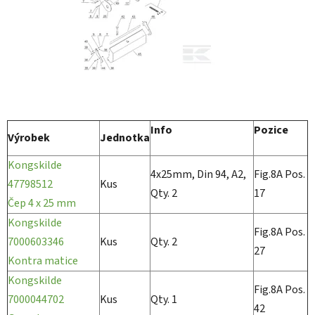
Info
Pozice
Výrobek
Jednotka
Kongskilde
4x25mm, Din 94, A2,
Fig.8A Pos.
47798512
Kus
Qty. 2
17
Čep 4 x 25 mm
Kongskilde
Fig.8A Pos.
7000603346
Kus
Qty. 2
27
Kontra matice
Kongskilde
Fig.8A Pos.
7000044702
Kus
Qty. 1
42