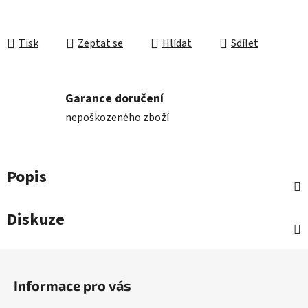
Tisk
Zeptat se
Hlídat
Sdílet
Garance doručení
nepoškozeného zboží
Popis
Diskuze
Z
á
Informace pro vás
p