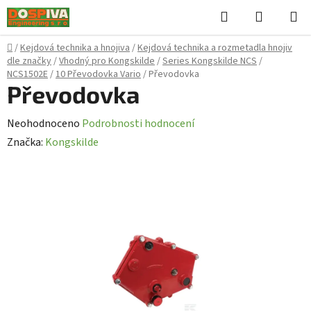
Přejít
Hledat
NÁKUPN
na
KOŠÍK
obsah
Domů
/
Kejdová technika a hnojiva
/
Kejdová technika a rozmetadla hnojiv
dle značky
/
Vhodný pro Kongskilde
/
Series Kongskilde NCS
/
NCS1502E
/
10 Převodovka Vario
/
Převodovka
Převodovka
Průměrné
Neohodnoceno
Podrobnosti hodnocení
hodnocení
Značka:
Kongskilde
produktu
je
0,0
z
5
hvězdiček.