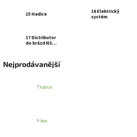
16 Elektrický
15 Hadice
systém
17 Distributor
do brázd NS
5100
Nejprodávanější
Trubice
Y-kus