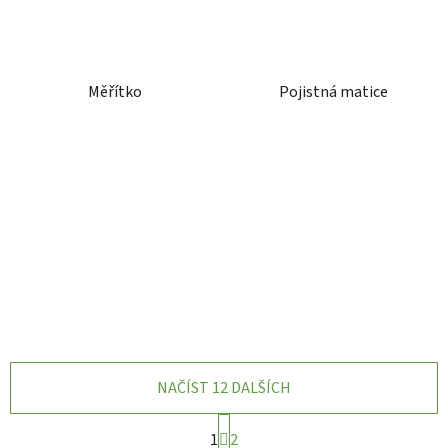
Měřítko
Pojistná matice
NAČÍST 12 DALŠÍCH
S
1
2
t