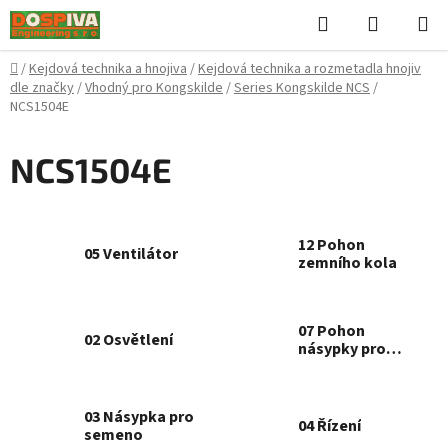
Přejít
Hledat
NÁKUPN
na
KOŠÍK
obsah
Domů
/
Kejdová technika a hnojiva
/
Kejdová technika a rozmetadla hnojiv
dle značky
/
Vhodný pro Kongskilde
/
Series Kongskilde NCS
/
NCS1504E
NCS1504E
12 Pohon
05 Ventilátor
zemního kola
07 Pohon
02 Osvětlení
násypky pro
semeno
03 Násypka pro
04 Řízení
semeno