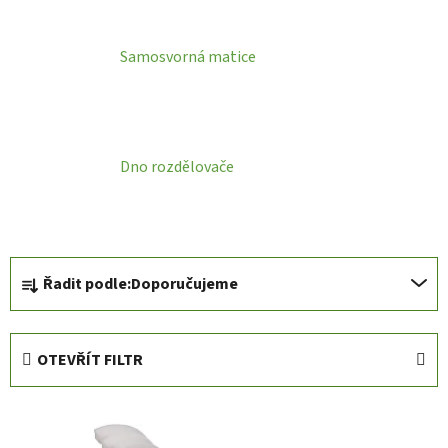
Samosvorná matice
Dno rozdělovače
Ř
Řadit podle:
Doporučujeme
a
z
e
OTEVŘÍT FILTR
n
í
V
p
ý