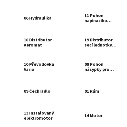
11 Pohon
06 Hydraulika
napínacího
kola
18 Distributor
19 Distributor
Aeromat
secí jednotky
Vibro, 6,0 m
10 Převodovka
08 Pohon
Vario
násypky pro
semeno
09 Čechradlo
01 Rám
13 Instalovaný
14 Motor
elektromotor