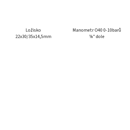
Ložisko
Manometr O40 0-10barů
22x30/35x14,5mm
⅛" dole