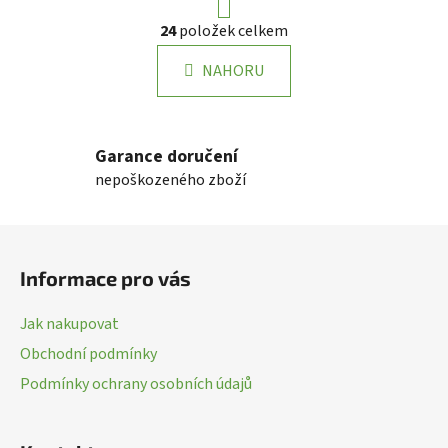
r
O
24
položek celkem
á
v
n
l
k
NAHORU
á
o
d
v
a
á
n
c
Garance doručení
í
í
nepoškozeného zboží
p
r
Z
v
k
á
Informace pro vás
y
p
v
a
ý
Jak nakupovat
t
p
Obchodní podmínky
í
i
Podmínky ochrany osobních údajů
s
u