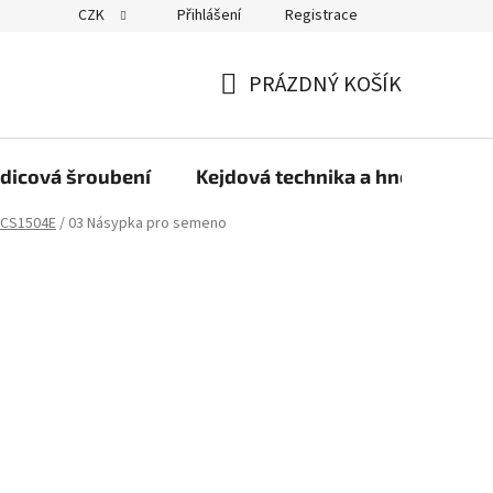
CZK
Přihlášení
Registrace
PRÁZDNÝ KOŠÍK
NÁKUPNÍ
KOŠÍK
dicová šroubení
Kejdová technika a hnojiva
CS1504E
/
03 Násypka pro semeno