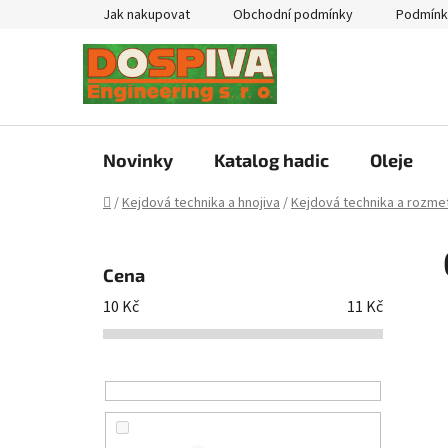
Přejít
Jak nakupovat
Obchodní podmínky
Podmínk
na
obsah
Novinky
Katalog hadic
Oleje
Domů
/
Kejdová technika a hnojiva
/
Kejdová technika a rozmet
P
o
Cena
s
10
Kč
11
Kč
t
r
a
n
n
í