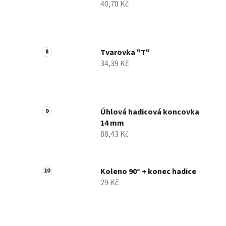
40,70 Kč
Tvarovka "T"
34,39 Kč
Úhlová hadicová koncovka
14 mm
88,43 Kč
Koleno 90° + konec hadice
29 Kč