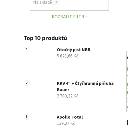
Na skladě
0
p
a
ROZBALIT FILTR
n
e
l
Top 10 produktů
Otočný píst NBR
5 621,66 Kč
KKV 4" + Čtyřhranná příruba
Bauer
2 780,22 Kč
Apollo Total
139,27 Kč