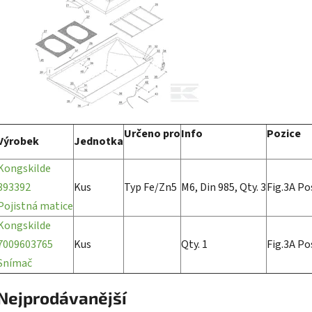
Určeno pro
Info
Pozice
Výrobek
Jednotka
Kongskilde
393392
Kus
Typ Fe/Zn5
M6, Din 985, Qty. 3
Fig.3A Po
Pojistná matice
Kongskilde
7009603765
Kus
Qty. 1
Fig.3A Po
Snímač
Nejprodávanější